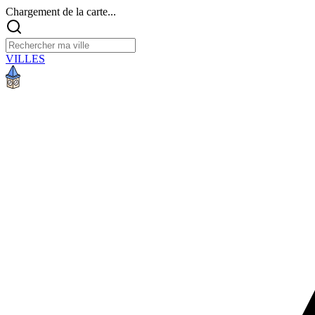
Chargement de la carte...
VILLES