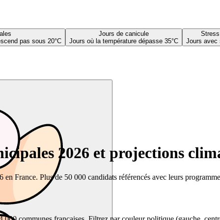
ales
Jours de canicule
Stress
descend pas sous 20°C
Jours où la température dépasse 35°C
Jours avec 
cipales 2026 et projections clim
26 en France. Plus de 50 000 candidats référencés avec leurs programmes,
00 communes françaises. Filtrez par couleur politique (gauche, centre, dr