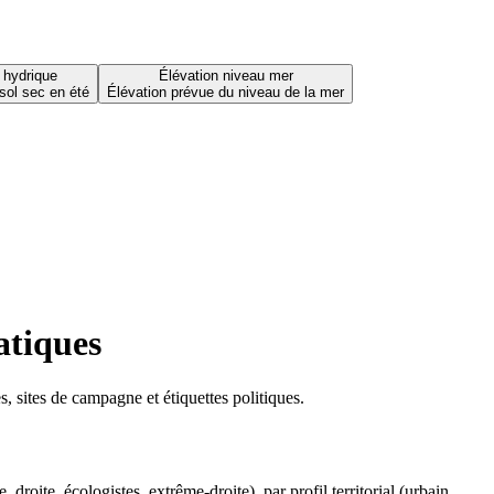
 hydrique
Élévation niveau mer
sol sec en été
Élévation prévue du niveau de la mer
atiques
 sites de campagne et étiquettes politiques.
oite, écologistes, extrême-droite), par profil territorial (urbain,