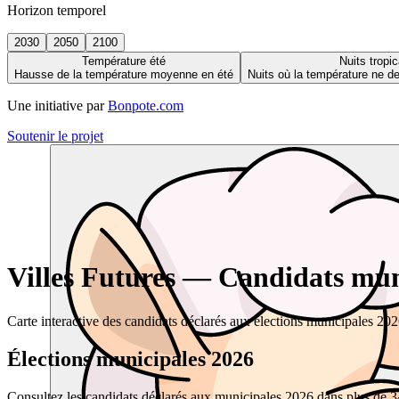
Horizon temporel
2030
2050
2100
Température été
Nuits tropic
Hausse de la température moyenne en été
Nuits où la température ne 
Une initiative par
Bonpote.com
Soutenir le projet
Villes Futures — Candidats muni
Carte interactive des candidats déclarés aux élections municipales 20
Élections municipales 2026
Consultez les candidats déclarés aux municipales 2026 dans plus de 34 0