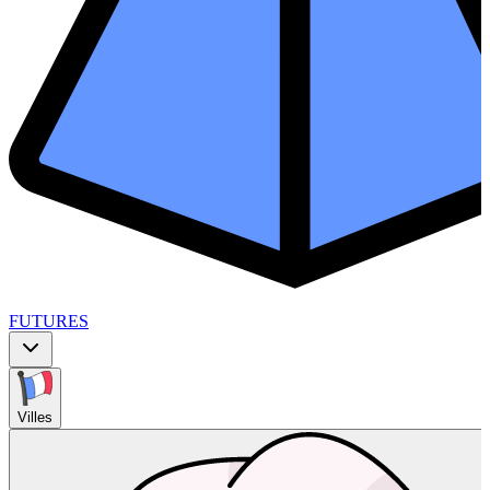
FUTURES
Villes