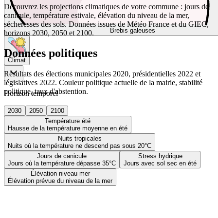
Découvrez les projections climatiques de votre commune : jours de
canicule, température estivale, élévation du niveau de la mer,
sécheresses des sols. Données issues de Météo France et du GIEC,
Brebis galeuses
horizons 2030, 2050 et 2100.
Données politiques
Climat
Résultats des élections municipales 2020, présidentielles 2022 et
législatives 2022. Couleur politique actuelle de la mairie, stabilité
politique, taux d'abstention.
Horizon temporel
2030
2050
2100
Température été
Hausse de la température moyenne en été
Nuits tropicales
Nuits où la température ne descend pas sous 20°C
Jours de canicule
Stress hydrique
Jours où la température dépasse 35°C
Jours avec sol sec en été
Élévation niveau mer
Élévation prévue du niveau de la mer