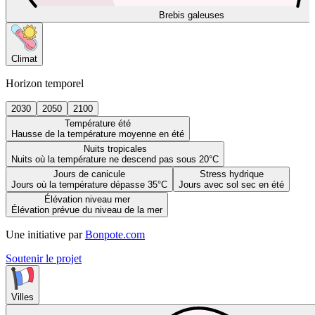
Brebis galeuses
Climat
Horizon temporel
2030
2050
2100
Température été
Hausse de la température moyenne en été
Nuits tropicales
Nuits où la température ne descend pas sous 20°C
Jours de canicule
Stress hydrique
Jours où la température dépasse 35°C
Jours avec sol sec en été
Élévation niveau mer
Élévation prévue du niveau de la mer
Une initiative par
Bonpote.com
Soutenir le projet
Villes