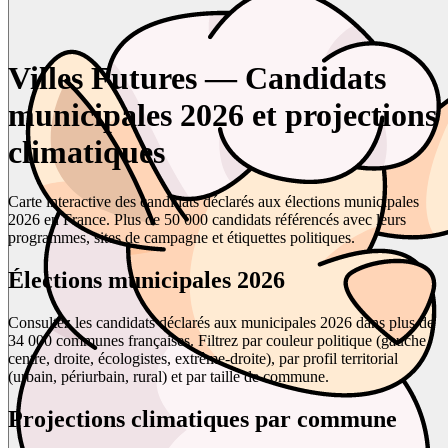
Villes Futures — Candidats
municipales 2026 et projections
climatiques
Carte interactive des candidats déclarés aux élections municipales
2026 en France. Plus de 50 000 candidats référencés avec leurs
programmes, sites de campagne et étiquettes politiques.
Élections municipales 2026
Consultez les candidats déclarés aux municipales 2026 dans plus de
34 000 communes françaises. Filtrez par couleur politique (gauche,
centre, droite, écologistes, extrême-droite), par profil territorial
(urbain, périurbain, rural) et par taille de commune.
Projections climatiques par commune