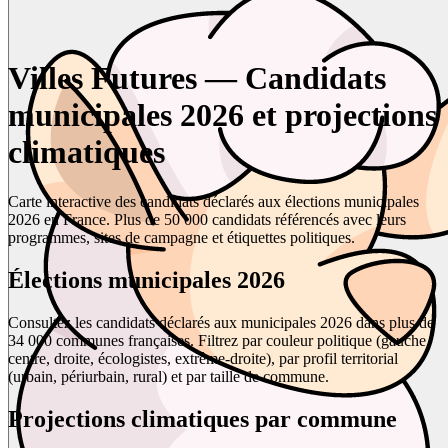
Villes Futures — Candidats
municipales 2026 et projections
climatiques
Carte interactive des candidats déclarés aux élections municipales
2026 en France. Plus de 50 000 candidats référencés avec leurs
programmes, sites de campagne et étiquettes politiques.
Élections municipales 2026
Consultez les candidats déclarés aux municipales 2026 dans plus de
34 000 communes françaises. Filtrez par couleur politique (gauche,
centre, droite, écologistes, extrême-droite), par profil territorial
(urbain, périurbain, rural) et par taille de commune.
Projections climatiques par commune