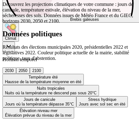
Découvrez les projections climatiques de votre commune : jours de
canicule, température estivale, élévation du niveau de la mer,
sécheresses des sols. Données issues de Météo France et du GIEC,
Brebis galeuses
horizons 2030, 2050 et 2100.
Données politiques
Climat
Résultats des élections municipales 2020, présidentielles 2022 et
législatives 2022. Couleur politique actuelle de la mairie, stabilité
politique, taux d'abstention.
Horizon temporel
2030
2050
2100
Température été
Hausse de la température moyenne en été
Nuits tropicales
Nuits où la température ne descend pas sous 20°C
Jours de canicule
Stress hydrique
Jours où la température dépasse 35°C
Jours avec sol sec en été
Élévation niveau mer
Élévation prévue du niveau de la mer