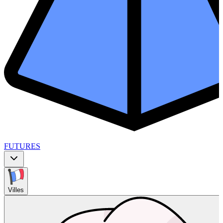
FUTURES
Villes