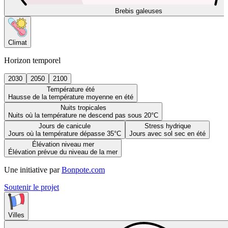
Brebis galeuses
Climat
Horizon temporel
2030
2050
2100
Température été
Hausse de la température moyenne en été
Nuits tropicales
Nuits où la température ne descend pas sous 20°C
Jours de canicule
Stress hydrique
Jours où la température dépasse 35°C
Jours avec sol sec en été
Élévation niveau mer
Élévation prévue du niveau de la mer
Une initiative par
Bonpote.com
Soutenir le projet
Villes