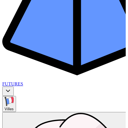
FUTURES
Villes