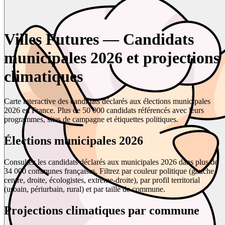
Villes Futures — Candidats
municipales 2026 et projections
climatiques
Carte interactive des candidats déclarés aux élections municipales
2026 en France. Plus de 50 000 candidats référencés avec leurs
programmes, sites de campagne et étiquettes politiques.
Élections municipales 2026
Consultez les candidats déclarés aux municipales 2026 dans plus de
34 000 communes françaises. Filtrez par couleur politique (gauche,
centre, droite, écologistes, extrême-droite), par profil territorial
(urbain, périurbain, rural) et par taille de commune.
Projections climatiques par commune