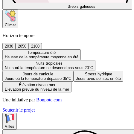
Brebis galeuses
Climat
Horizon temporel
2030
2050
2100
Température été
Hausse de la température moyenne en été
Nuits tropicales
Nuits où la température ne descend pas sous 20°C
Jours de canicule
Stress hydrique
Jours où la température dépasse 35°C
Jours avec sol sec en été
Élévation niveau mer
Élévation prévue du niveau de la mer
Une initiative par
Bonpote.com
Soutenir le projet
Villes