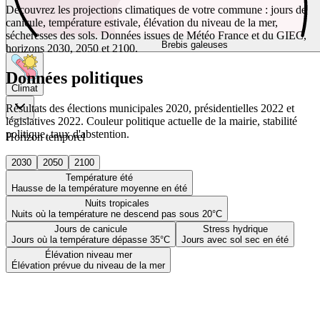
Découvrez les projections climatiques de votre commune : jours de
canicule, température estivale, élévation du niveau de la mer,
sécheresses des sols. Données issues de Météo France et du GIEC,
Brebis galeuses
horizons 2030, 2050 et 2100.
Données politiques
Climat
Résultats des élections municipales 2020, présidentielles 2022 et
législatives 2022. Couleur politique actuelle de la mairie, stabilité
politique, taux d'abstention.
Horizon temporel
2030
2050
2100
Température été
Hausse de la température moyenne en été
Nuits tropicales
Nuits où la température ne descend pas sous 20°C
Jours de canicule
Stress hydrique
Jours où la température dépasse 35°C
Jours avec sol sec en été
Élévation niveau mer
Élévation prévue du niveau de la mer