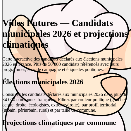
Villes Futures — Candidats
municipales 2026 et projections
climatiques
Carte interactive des candidats déclarés aux élections municipales
2026 en France. Plus de 50 000 candidats référencés avec leurs
programmes, sites de campagne et étiquettes politiques.
Élections municipales 2026
Consultez les candidats déclarés aux municipales 2026 dans plus de
34 000 communes françaises. Filtrez par couleur politique (gauche,
centre, droite, écologistes, extrême-droite), par profil territorial
(urbain, périurbain, rural) et par taille de commune.
Projections climatiques par commune