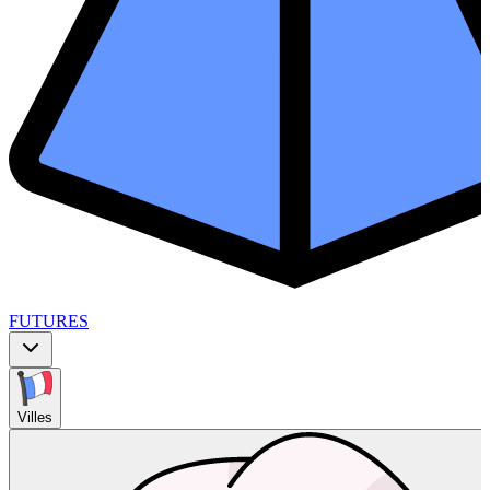
FUTURES
Villes