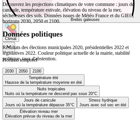
Découvrez les projections climatiques de votre commune : jours de
canicule, température estivale, élévation du niveau de la mer,
sécheresses des sols. Données issues de Météo France et du GIEC,
Brebis galeuses
horizons 2030, 2050 et 2100.
Données politiques
Climat
Résultats des élections municipales 2020, présidentielles 2022 et
législatives 2022. Couleur politique actuelle de la mairie, stabilité
politique, taux d'abstention.
Horizon temporel
2030
2050
2100
Température été
Hausse de la température moyenne en été
Nuits tropicales
Nuits où la température ne descend pas sous 20°C
Jours de canicule
Stress hydrique
Jours où la température dépasse 35°C
Jours avec sol sec en été
Élévation niveau mer
Élévation prévue du niveau de la mer