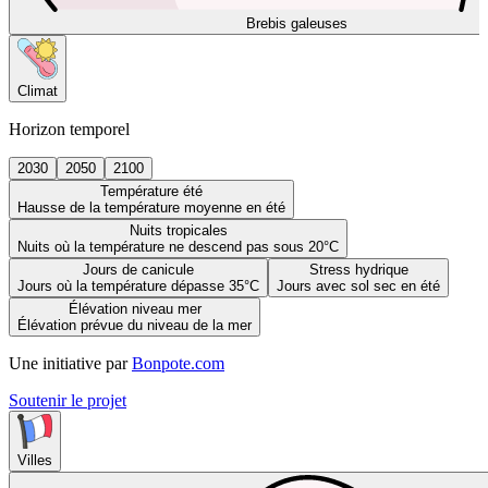
Brebis galeuses
Climat
Horizon temporel
2030
2050
2100
Température été
Hausse de la température moyenne en été
Nuits tropicales
Nuits où la température ne descend pas sous 20°C
Jours de canicule
Stress hydrique
Jours où la température dépasse 35°C
Jours avec sol sec en été
Élévation niveau mer
Élévation prévue du niveau de la mer
Une initiative par
Bonpote.com
Soutenir le projet
Villes