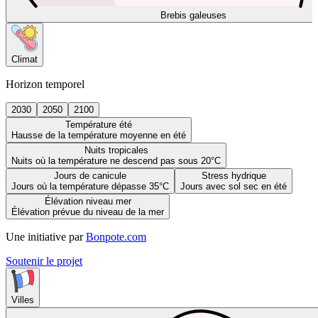
Brebis galeuses
Climat
Horizon temporel
2030
2050
2100
Température été
Hausse de la température moyenne en été
Nuits tropicales
Nuits où la température ne descend pas sous 20°C
Jours de canicule
Stress hydrique
Jours où la température dépasse 35°C
Jours avec sol sec en été
Élévation niveau mer
Élévation prévue du niveau de la mer
Une initiative par
Bonpote.com
Soutenir le projet
Villes