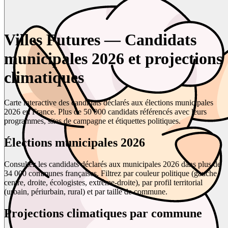
Villes Futures — Candidats
municipales 2026 et projections
climatiques
Carte interactive des candidats déclarés aux élections municipales
2026 en France. Plus de 50 000 candidats référencés avec leurs
programmes, sites de campagne et étiquettes politiques.
Élections municipales 2026
Consultez les candidats déclarés aux municipales 2026 dans plus de
34 000 communes françaises. Filtrez par couleur politique (gauche,
centre, droite, écologistes, extrême-droite), par profil territorial
(urbain, périurbain, rural) et par taille de commune.
Projections climatiques par commune