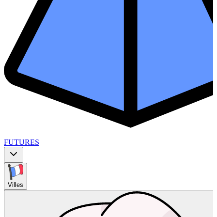
FUTURES
Villes