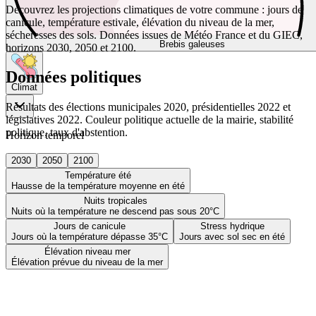
Découvrez les projections climatiques de votre commune : jours de
canicule, température estivale, élévation du niveau de la mer,
sécheresses des sols. Données issues de Météo France et du GIEC,
Brebis galeuses
horizons 2030, 2050 et 2100.
Données politiques
Climat
Résultats des élections municipales 2020, présidentielles 2022 et
législatives 2022. Couleur politique actuelle de la mairie, stabilité
politique, taux d'abstention.
Horizon temporel
2030
2050
2100
Température été
Hausse de la température moyenne en été
Nuits tropicales
Nuits où la température ne descend pas sous 20°C
Jours de canicule
Stress hydrique
Jours où la température dépasse 35°C
Jours avec sol sec en été
Élévation niveau mer
Élévation prévue du niveau de la mer