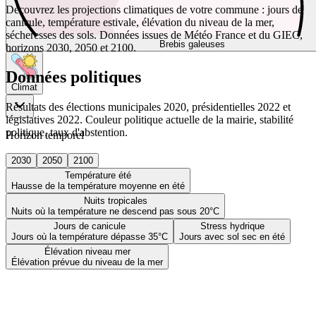
Découvrez les projections climatiques de votre commune : jours de
canicule, température estivale, élévation du niveau de la mer,
sécheresses des sols. Données issues de Météo France et du GIEC,
Brebis galeuses
horizons 2030, 2050 et 2100.
Données politiques
Climat
Résultats des élections municipales 2020, présidentielles 2022 et
législatives 2022. Couleur politique actuelle de la mairie, stabilité
politique, taux d'abstention.
Horizon temporel
2030
2050
2100
Température été
Hausse de la température moyenne en été
Nuits tropicales
Nuits où la température ne descend pas sous 20°C
Jours de canicule
Stress hydrique
Jours où la température dépasse 35°C
Jours avec sol sec en été
Élévation niveau mer
Élévation prévue du niveau de la mer