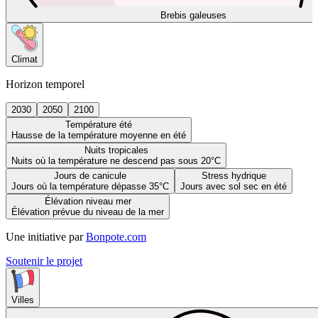
Brebis galeuses
Climat
Horizon temporel
2030
2050
2100
Température été
Hausse de la température moyenne en été
Nuits tropicales
Nuits où la température ne descend pas sous 20°C
Jours de canicule
Stress hydrique
Jours où la température dépasse 35°C
Jours avec sol sec en été
Élévation niveau mer
Élévation prévue du niveau de la mer
Une initiative par
Bonpote.com
Soutenir le projet
Villes