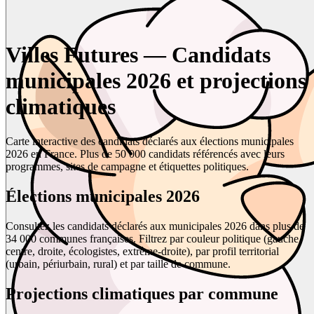
Villes Futures — Candidats
municipales 2026 et projections
climatiques
Carte interactive des candidats déclarés aux élections municipales
2026 en France. Plus de 50 000 candidats référencés avec leurs
programmes, sites de campagne et étiquettes politiques.
Élections municipales 2026
Consultez les candidats déclarés aux municipales 2026 dans plus de
34 000 communes françaises. Filtrez par couleur politique (gauche,
centre, droite, écologistes, extrême-droite), par profil territorial
(urbain, périurbain, rural) et par taille de commune.
Projections climatiques par commune