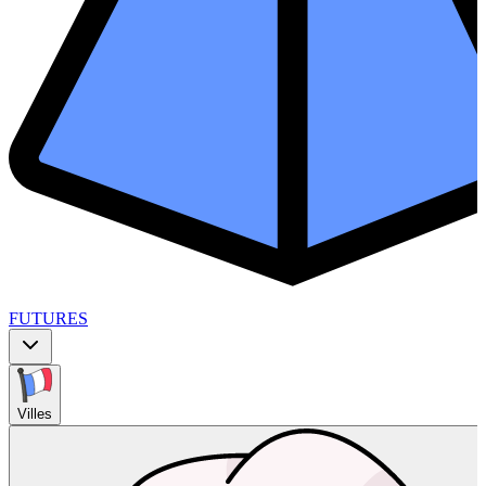
FUTURES
Villes