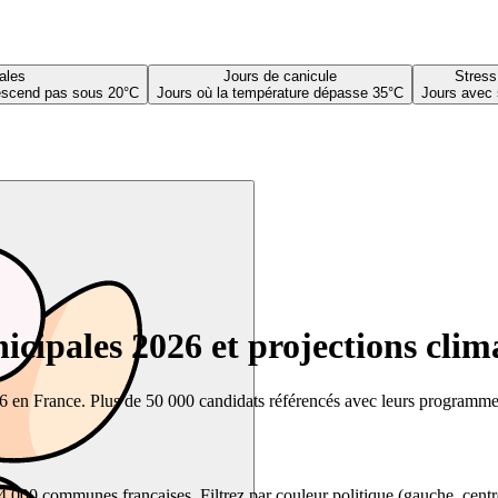
ales
Jours de canicule
Stress
descend pas sous 20°C
Jours où la température dépasse 35°C
Jours avec 
cipales 2026 et projections clim
26 en France. Plus de 50 000 candidats référencés avec leurs programmes,
00 communes françaises. Filtrez par couleur politique (gauche, centre, dr