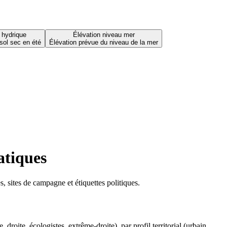
 hydrique
Élévation niveau mer
sol sec en été
Élévation prévue du niveau de la mer
atiques
 sites de campagne et étiquettes politiques.
oite, écologistes, extrême-droite), par profil territorial (urbain,