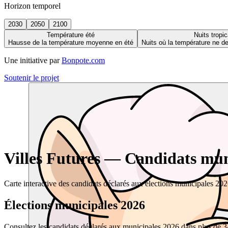
Horizon temporel
2030
2050
2100
Température été
Nuits tropic
Hausse de la température moyenne en été
Nuits où la température ne 
Une initiative par
Bonpote.com
Soutenir le projet
Villes Futures — Candidats muni
Carte interactive des candidats déclarés aux élections municipales 20
Élections municipales 2026
Consultez les candidats déclarés aux municipales 2026 dans plus de 34 0