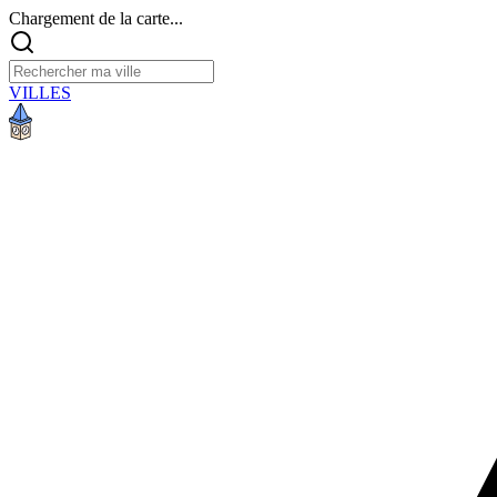
Chargement de la carte...
VILLES