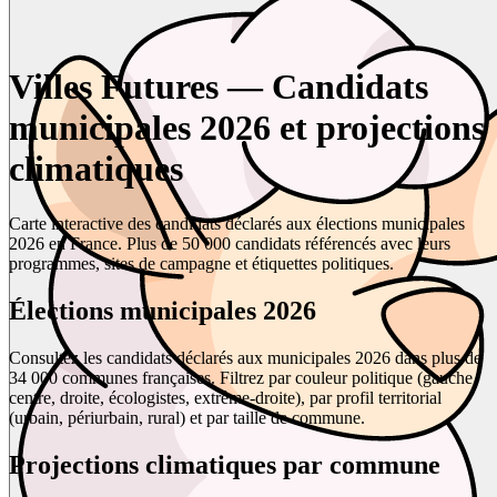
Villes Futures — Candidats
municipales 2026 et projections
climatiques
Carte interactive des candidats déclarés aux élections municipales
2026 en France. Plus de 50 000 candidats référencés avec leurs
programmes, sites de campagne et étiquettes politiques.
Élections municipales 2026
Consultez les candidats déclarés aux municipales 2026 dans plus de
34 000 communes françaises. Filtrez par couleur politique (gauche,
centre, droite, écologistes, extrême-droite), par profil territorial
(urbain, périurbain, rural) et par taille de commune.
Projections climatiques par commune