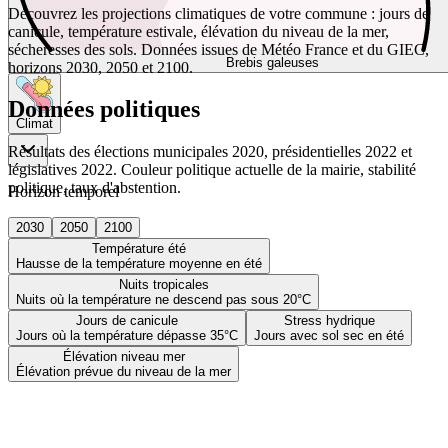
Découvrez les projections climatiques de votre commune : jours de
canicule, température estivale, élévation du niveau de la mer,
sécheresses des sols. Données issues de Météo France et du GIEC,
Brebis galeuses
horizons 2030, 2050 et 2100.
Données politiques
Climat
Résultats des élections municipales 2020, présidentielles 2022 et
législatives 2022. Couleur politique actuelle de la mairie, stabilité
politique, taux d'abstention.
Horizon temporel
2030
2050
2100
Température été
Hausse de la température moyenne en été
Nuits tropicales
Nuits où la température ne descend pas sous 20°C
Jours de canicule
Stress hydrique
Jours où la température dépasse 35°C
Jours avec sol sec en été
Élévation niveau mer
Élévation prévue du niveau de la mer