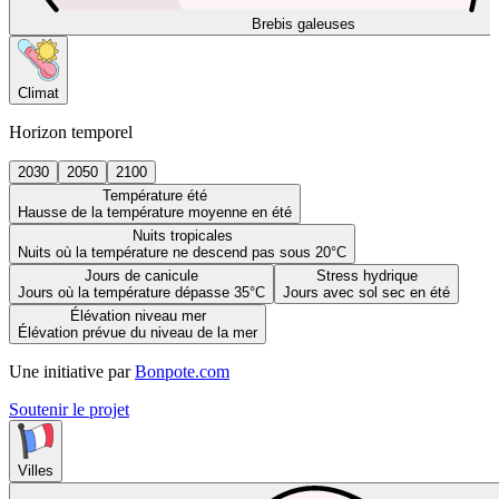
Brebis galeuses
Climat
Horizon temporel
2030
2050
2100
Température été
Hausse de la température moyenne en été
Nuits tropicales
Nuits où la température ne descend pas sous 20°C
Jours de canicule
Stress hydrique
Jours où la température dépasse 35°C
Jours avec sol sec en été
Élévation niveau mer
Élévation prévue du niveau de la mer
Une initiative par
Bonpote.com
Soutenir le projet
Villes