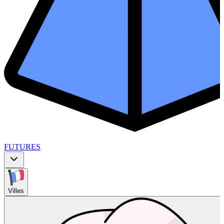
FUTURES
Villes