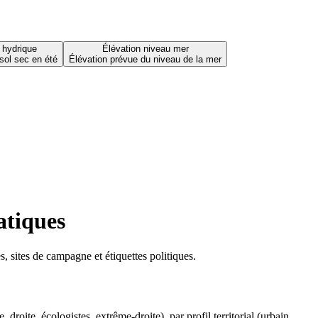
 hydrique
Élévation niveau mer
sol sec en été
Élévation prévue du niveau de la mer
atiques
 sites de campagne et étiquettes politiques.
oite, écologistes, extrême-droite), par profil territorial (urbain,