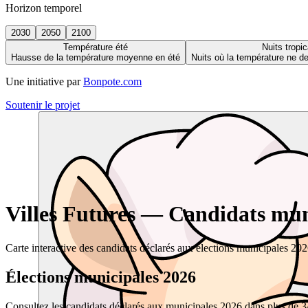
Horizon temporel
2030
2050
2100
Température été
Nuits tropic
Hausse de la température moyenne en été
Nuits où la température ne 
Une initiative par
Bonpote.com
Soutenir le projet
Villes Futures — Candidats muni
Carte interactive des candidats déclarés aux élections municipales 20
Élections municipales 2026
Consultez les candidats déclarés aux municipales 2026 dans plus de 34 0