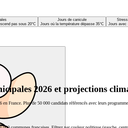
ales
Jours de canicule
Stress
descend pas sous 20°C
Jours où la température dépasse 35°C
Jours avec 
cipales 2026 et projections clim
26 en France. Plus de 50 000 candidats référencés avec leurs programmes,
00 communes françaises. Filtrez par couleur politique (gauche, centre, dr