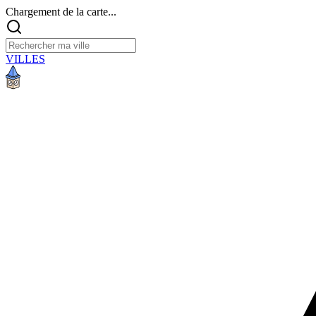
Chargement de la carte...
VILLES