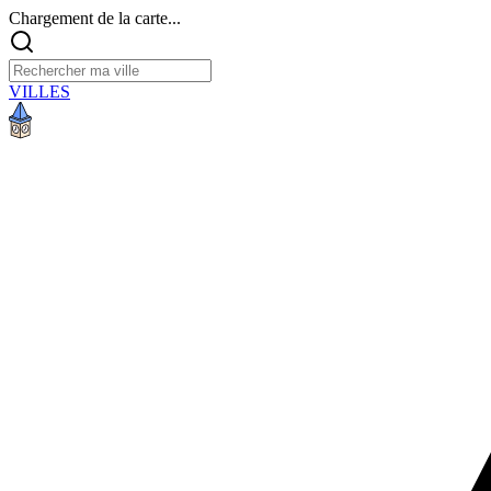
Chargement de la carte...
VILLES