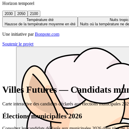
Horizon temporel
2030
2050
2100
Température été
Nuits tropic
Hausse de la température moyenne en été
Nuits où la température ne 
Une initiative par
Bonpote.com
Soutenir le projet
Villes Futures — Candidats muni
Carte interactive des candidats déclarés aux élections municipales 20
Élections municipales 2026
Consultez les candidats déclarés aux municipales 2026 dans plus de 34 0