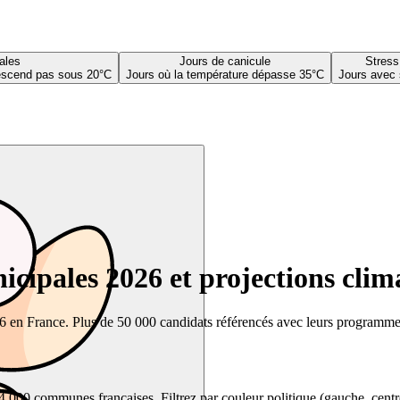
ales
Jours de canicule
Stress
descend pas sous 20°C
Jours où la température dépasse 35°C
Jours avec 
cipales 2026 et projections clim
26 en France. Plus de 50 000 candidats référencés avec leurs programmes,
00 communes françaises. Filtrez par couleur politique (gauche, centre, dr