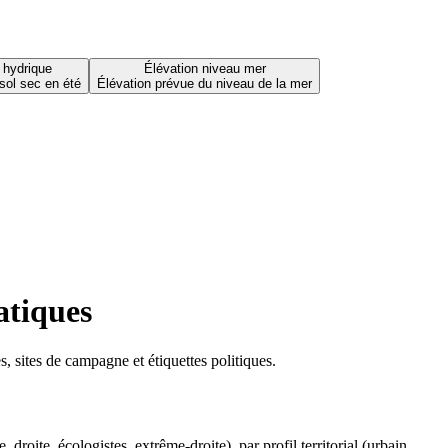
 hydrique
Élévation niveau mer
sol sec en été
Élévation prévue du niveau de la mer
atiques
 sites de campagne et étiquettes politiques.
oite, écologistes, extrême-droite), par profil territorial (urbain,