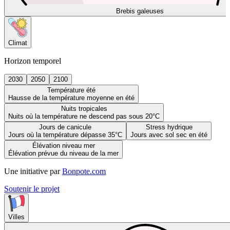
Brebis galeuses
Climat
Horizon temporel
2030
2050
2100
Température été
Hausse de la température moyenne en été
Nuits tropicales
Nuits où la température ne descend pas sous 20°C
Jours de canicule
Stress hydrique
Jours où la température dépasse 35°C
Jours avec sol sec en été
Élévation niveau mer
Élévation prévue du niveau de la mer
Une initiative par
Bonpote.com
Soutenir le projet
Villes