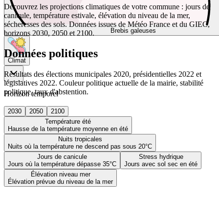
Découvrez les projections climatiques de votre commune : jours de
canicule, température estivale, élévation du niveau de la mer,
sécheresses des sols. Données issues de Météo France et du GIEC,
Brebis galeuses
horizons 2030, 2050 et 2100.
Données politiques
Climat
Résultats des élections municipales 2020, présidentielles 2022 et
législatives 2022. Couleur politique actuelle de la mairie, stabilité
politique, taux d'abstention.
Horizon temporel
2030
2050
2100
Température été
Hausse de la température moyenne en été
Nuits tropicales
Nuits où la température ne descend pas sous 20°C
Jours de canicule
Stress hydrique
Jours où la température dépasse 35°C
Jours avec sol sec en été
Élévation niveau mer
Élévation prévue du niveau de la mer