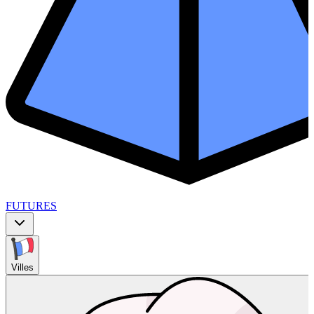
FUTURES
Villes