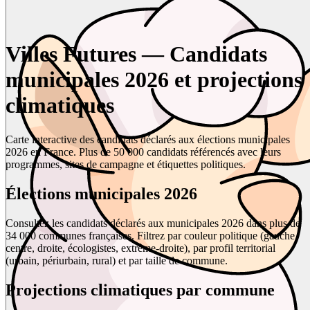
Villes Futures — Candidats
municipales 2026 et projections
climatiques
Carte interactive des candidats déclarés aux élections municipales
2026 en France. Plus de 50 000 candidats référencés avec leurs
programmes, sites de campagne et étiquettes politiques.
Élections municipales 2026
Consultez les candidats déclarés aux municipales 2026 dans plus de
34 000 communes françaises. Filtrez par couleur politique (gauche,
centre, droite, écologistes, extrême-droite), par profil territorial
(urbain, périurbain, rural) et par taille de commune.
Projections climatiques par commune