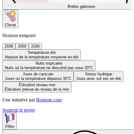
Brebis galeuses
Climat
Horizon temporel
2030
2050
2100
Température été
Hausse de la température moyenne en été
Nuits tropicales
Nuits où la température ne descend pas sous 20°C
Jours de canicule
Stress hydrique
Jours où la température dépasse 35°C
Jours avec sol sec en été
Élévation niveau mer
Élévation prévue du niveau de la mer
Une initiative par
Bonpote.com
Soutenir le projet
Villes