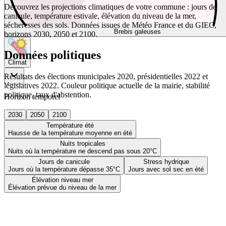
Découvrez les projections climatiques de votre commune : jours de
canicule, température estivale, élévation du niveau de la mer,
sécheresses des sols. Données issues de Météo France et du GIEC,
Brebis galeuses
horizons 2030, 2050 et 2100.
Données politiques
Climat
Résultats des élections municipales 2020, présidentielles 2022 et
législatives 2022. Couleur politique actuelle de la mairie, stabilité
politique, taux d'abstention.
Horizon temporel
2030
2050
2100
Température été
Hausse de la température moyenne en été
Nuits tropicales
Nuits où la température ne descend pas sous 20°C
Jours de canicule
Stress hydrique
Jours où la température dépasse 35°C
Jours avec sol sec en été
Élévation niveau mer
Élévation prévue du niveau de la mer