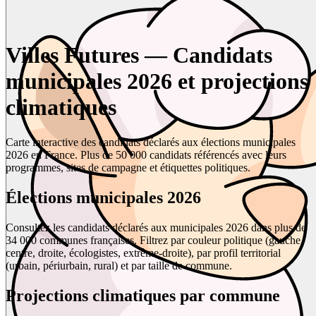
Villes Futures — Candidats
municipales 2026 et projections
climatiques
Carte interactive des candidats déclarés aux élections municipales
2026 en France. Plus de 50 000 candidats référencés avec leurs
programmes, sites de campagne et étiquettes politiques.
Élections municipales 2026
Consultez les candidats déclarés aux municipales 2026 dans plus de
34 000 communes françaises. Filtrez par couleur politique (gauche,
centre, droite, écologistes, extrême-droite), par profil territorial
(urbain, périurbain, rural) et par taille de commune.
Projections climatiques par commune