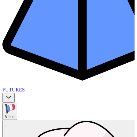
FUTURES
Villes