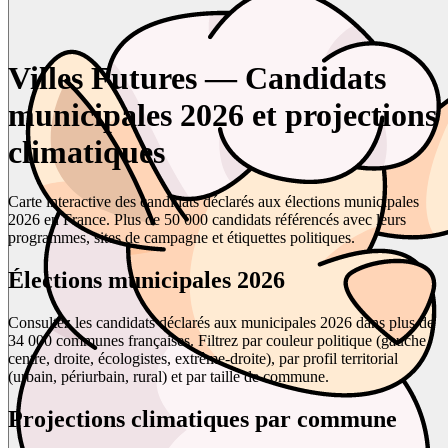
Villes Futures — Candidats
municipales 2026 et projections
climatiques
Carte interactive des candidats déclarés aux élections municipales
2026 en France. Plus de 50 000 candidats référencés avec leurs
programmes, sites de campagne et étiquettes politiques.
Élections municipales 2026
Consultez les candidats déclarés aux municipales 2026 dans plus de
34 000 communes françaises. Filtrez par couleur politique (gauche,
centre, droite, écologistes, extrême-droite), par profil territorial
(urbain, périurbain, rural) et par taille de commune.
Projections climatiques par commune