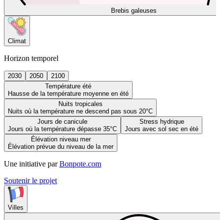
Brebis galeuses
Climat
Horizon temporel
2030
2050
2100
Température été
Hausse de la température moyenne en été
Nuits tropicales
Nuits où la température ne descend pas sous 20°C
Jours de canicule
Stress hydrique
Jours où la température dépasse 35°C
Jours avec sol sec en été
Élévation niveau mer
Élévation prévue du niveau de la mer
Une initiative par
Bonpote.com
Soutenir le projet
Villes