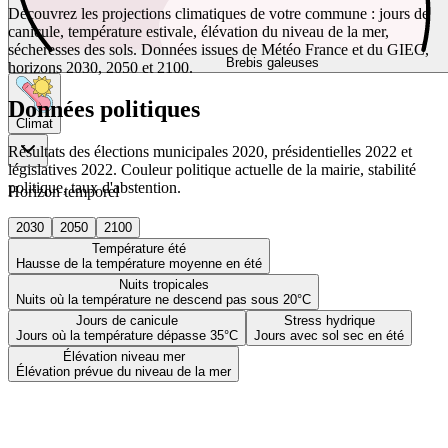
Découvrez les projections climatiques de votre commune : jours de
canicule, température estivale, élévation du niveau de la mer,
sécheresses des sols. Données issues de Météo France et du GIEC,
Brebis galeuses
horizons 2030, 2050 et 2100.
Données politiques
Climat
Résultats des élections municipales 2020, présidentielles 2022 et
législatives 2022. Couleur politique actuelle de la mairie, stabilité
politique, taux d'abstention.
Horizon temporel
2030
2050
2100
Température été
Hausse de la température moyenne en été
Nuits tropicales
Nuits où la température ne descend pas sous 20°C
Jours de canicule
Stress hydrique
Jours où la température dépasse 35°C
Jours avec sol sec en été
Élévation niveau mer
Élévation prévue du niveau de la mer