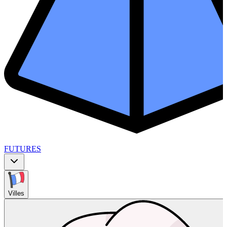
FUTURES
Villes