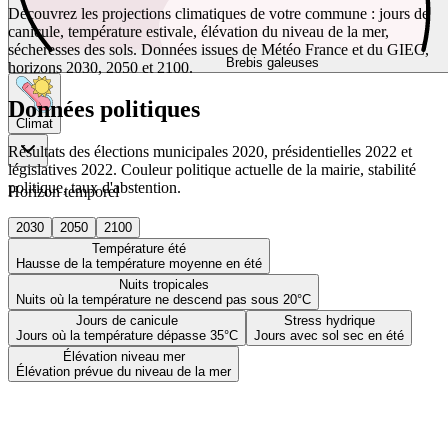
Découvrez les projections climatiques de votre commune : jours de
canicule, température estivale, élévation du niveau de la mer,
sécheresses des sols. Données issues de Météo France et du GIEC,
Brebis galeuses
horizons 2030, 2050 et 2100.
Données politiques
Climat
Résultats des élections municipales 2020, présidentielles 2022 et
législatives 2022. Couleur politique actuelle de la mairie, stabilité
politique, taux d'abstention.
Horizon temporel
2030
2050
2100
Température été
Hausse de la température moyenne en été
Nuits tropicales
Nuits où la température ne descend pas sous 20°C
Jours de canicule
Stress hydrique
Jours où la température dépasse 35°C
Jours avec sol sec en été
Élévation niveau mer
Élévation prévue du niveau de la mer