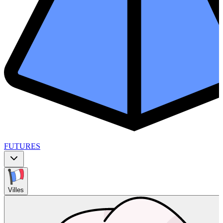
FUTURES
Villes