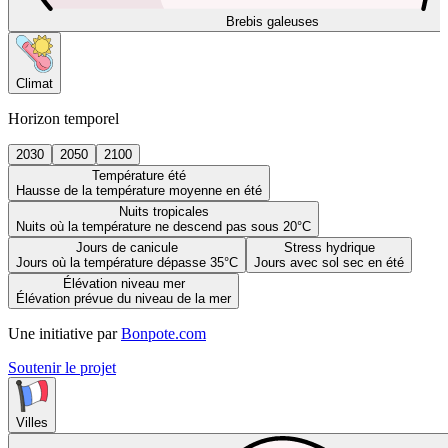
Brebis galeuses
Climat
Horizon temporel
2030
2050
2100
Température été
Hausse de la température moyenne en été
Nuits tropicales
Nuits où la température ne descend pas sous 20°C
Jours de canicule
Stress hydrique
Jours où la température dépasse 35°C
Jours avec sol sec en été
Élévation niveau mer
Élévation prévue du niveau de la mer
Une initiative par
Bonpote.com
Soutenir le projet
Villes