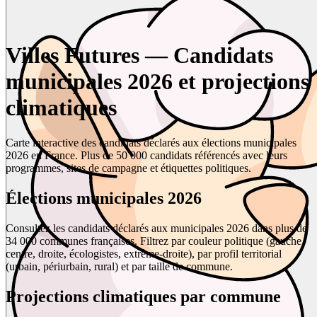
Villes Futures — Candidats
municipales 2026 et projections
climatiques
Carte interactive des candidats déclarés aux élections municipales
2026 en France. Plus de 50 000 candidats référencés avec leurs
programmes, sites de campagne et étiquettes politiques.
Élections municipales 2026
Consultez les candidats déclarés aux municipales 2026 dans plus de
34 000 communes françaises. Filtrez par couleur politique (gauche,
centre, droite, écologistes, extrême-droite), par profil territorial
(urbain, périurbain, rural) et par taille de commune.
Projections climatiques par commune