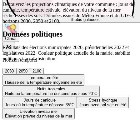
Découvrez les projections climatiques de votre commune : jours de
canicule, température estivale, élévation du niveau de la mer,
sécheresses des sols. Données issues de Météo France et du GIEC,
Brebis galeuses
horizons 2030, 2050 et 2100.
Données politiques
Climat
Résultats des élections municipales 2020, présidentielles 2022 et
législatives 2022. Couleur politique actuelle de la mairie, stabilité
politique, taux d'abstention.
Horizon temporel
2030
2050
2100
Température été
Hausse de la température moyenne en été
Nuits tropicales
Nuits où la température ne descend pas sous 20°C
Jours de canicule
Stress hydrique
Jours où la température dépasse 35°C
Jours avec sol sec en été
Élévation niveau mer
Élévation prévue du niveau de la mer