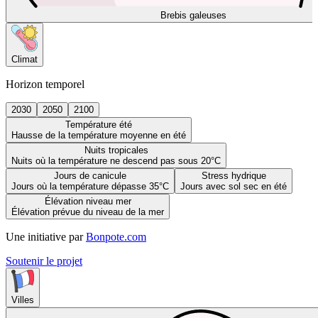
Brebis galeuses
Climat
Horizon temporel
2030
2050
2100
Température été
Hausse de la température moyenne en été
Nuits tropicales
Nuits où la température ne descend pas sous 20°C
Jours de canicule
Stress hydrique
Jours où la température dépasse 35°C
Jours avec sol sec en été
Élévation niveau mer
Élévation prévue du niveau de la mer
Une initiative par
Bonpote.com
Soutenir le projet
Villes