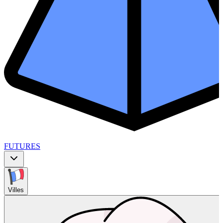
FUTURES
Villes