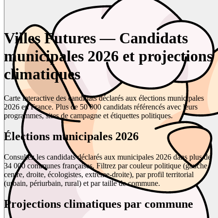
Villes Futures — Candidats
municipales 2026 et projections
climatiques
Carte interactive des candidats déclarés aux élections municipales
2026 en France. Plus de 50 000 candidats référencés avec leurs
programmes, sites de campagne et étiquettes politiques.
Élections municipales 2026
Consultez les candidats déclarés aux municipales 2026 dans plus de
34 000 communes françaises. Filtrez par couleur politique (gauche,
centre, droite, écologistes, extrême-droite), par profil territorial
(urbain, périurbain, rural) et par taille de commune.
Projections climatiques par commune