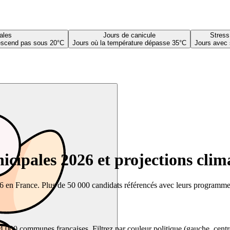
ales
Jours de canicule
Stress
descend pas sous 20°C
Jours où la température dépasse 35°C
Jours avec 
cipales 2026 et projections clim
26 en France. Plus de 50 000 candidats référencés avec leurs programmes,
00 communes françaises. Filtrez par couleur politique (gauche, centre, dr