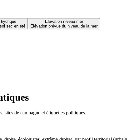
 hydrique
Élévation niveau mer
sol sec en été
Élévation prévue du niveau de la mer
atiques
 sites de campagne et étiquettes politiques.
oite, écologistes, extrême-droite), par profil territorial (urbain,