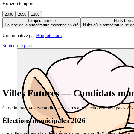
Horizon temporel
2030
2050
2100
Température été
Nuits tropic
Hausse de la température moyenne en été
Nuits où la température ne 
Une initiative par
Bonpote.com
Soutenir le projet
Villes Futures — Candidats muni
Carte interactive des candidats déclarés aux élections municipales 20
Élections municipales 2026
Consultez les candidats déclarés aux municipales 2026 dans plus de 34 0