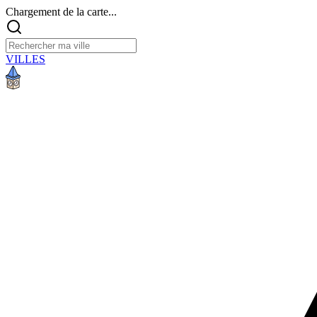
Chargement de la carte...
VILLES