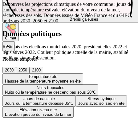
Découvrez les projections climatiques de votre commune : jours de
canicule, température estivale, élévation du niveau de la mer,
sécheresses des sols. Données issues de Météo France et du GIEC,
Brebis galeuses
horizons 2030, 2050 et 2100.
Données politiques
Climat
Résultats des élections municipales 2020, présidentielles 2022 et
législatives 2022. Couleur politique actuelle de la mairie, stabilité
politique, taux d'abstention.
Horizon temporel
2030
2050
2100
Température été
Hausse de la température moyenne en été
Nuits tropicales
Nuits où la température ne descend pas sous 20°C
Jours de canicule
Stress hydrique
Jours où la température dépasse 35°C
Jours avec sol sec en été
Élévation niveau mer
Élévation prévue du niveau de la mer