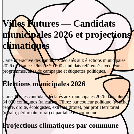
Villes Futures — Candidats
municipales 2026 et projections
climatiques
Carte interactive des candidats déclarés aux élections municipales
2026 en France. Plus de 50 000 candidats référencés avec leurs
programmes, sites de campagne et étiquettes politiques.
Élections municipales 2026
Consultez les candidats déclarés aux municipales 2026 dans plus de
34 000 communes françaises. Filtrez par couleur politique (gauche,
centre, droite, écologistes, extrême-droite), par profil territorial
(urbain, périurbain, rural) et par taille de commune.
Projections climatiques par commune