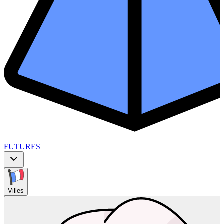
FUTURES
Villes