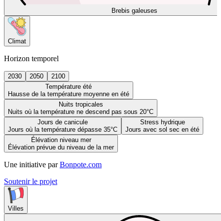
Brebis galeuses
Climat
Horizon temporel
2030
2050
2100
Température été
Hausse de la température moyenne en été
Nuits tropicales
Nuits où la température ne descend pas sous 20°C
Jours de canicule
Stress hydrique
Jours où la température dépasse 35°C
Jours avec sol sec en été
Élévation niveau mer
Élévation prévue du niveau de la mer
Une initiative par
Bonpote.com
Soutenir le projet
Villes