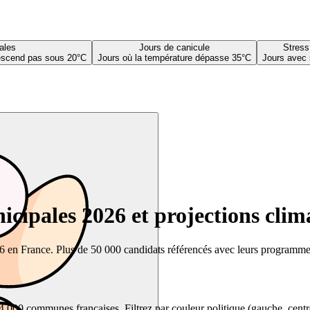
ales
Jours de canicule
Stress
descend pas sous 20°C
Jours où la température dépasse 35°C
Jours avec 
cipales 2026 et projections clim
26 en France. Plus de 50 000 candidats référencés avec leurs programmes,
00 communes françaises. Filtrez par couleur politique (gauche, centre, dr