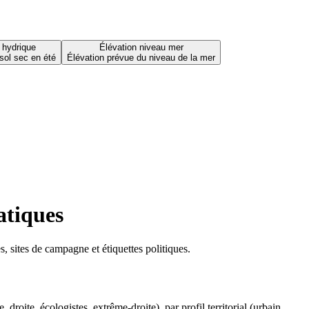
 hydrique
Élévation niveau mer
sol sec en été
Élévation prévue du niveau de la mer
atiques
 sites de campagne et étiquettes politiques.
oite, écologistes, extrême-droite), par profil territorial (urbain,