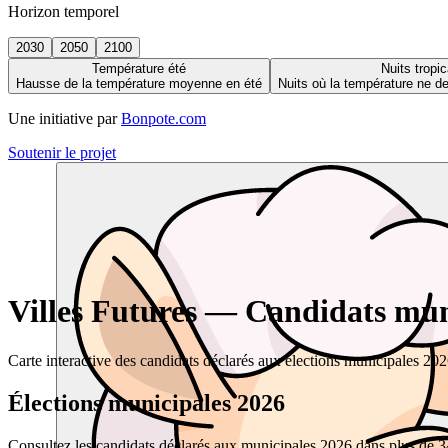
Horizon temporel
2030
2050
2100
Température été
Nuits tropic
Hausse de la température moyenne en été
Nuits où la température ne 
Une initiative par
Bonpote.com
Soutenir le projet
Villes Futures — Candidats muni
Carte interactive des candidats déclarés aux élections municipales 20
Élections municipales 2026
Consultez les candidats déclarés aux municipales 2026 dans plus de 34 0