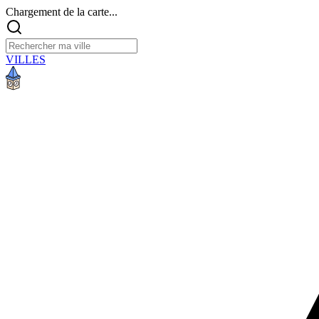
Chargement de la carte...
VILLES