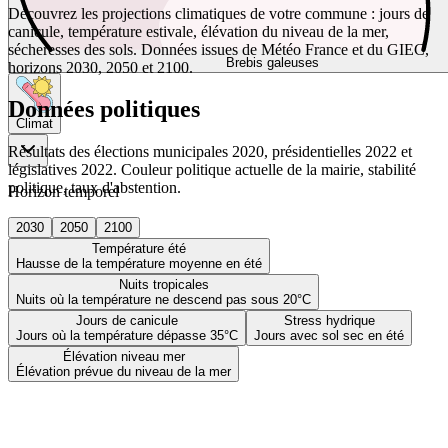
Découvrez les projections climatiques de votre commune : jours de
canicule, température estivale, élévation du niveau de la mer,
sécheresses des sols. Données issues de Météo France et du GIEC,
Brebis galeuses
horizons 2030, 2050 et 2100.
Données politiques
Climat
Résultats des élections municipales 2020, présidentielles 2022 et
législatives 2022. Couleur politique actuelle de la mairie, stabilité
politique, taux d'abstention.
Horizon temporel
2030
2050
2100
Température été
Hausse de la température moyenne en été
Nuits tropicales
Nuits où la température ne descend pas sous 20°C
Jours de canicule
Stress hydrique
Jours où la température dépasse 35°C
Jours avec sol sec en été
Élévation niveau mer
Élévation prévue du niveau de la mer