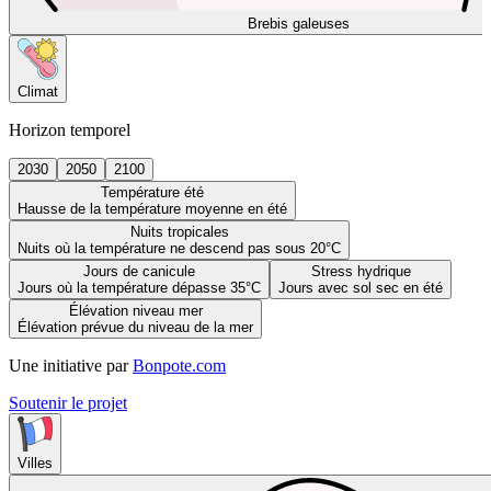
Brebis galeuses
Climat
Horizon temporel
2030
2050
2100
Température été
Hausse de la température moyenne en été
Nuits tropicales
Nuits où la température ne descend pas sous 20°C
Jours de canicule
Stress hydrique
Jours où la température dépasse 35°C
Jours avec sol sec en été
Élévation niveau mer
Élévation prévue du niveau de la mer
Une initiative par
Bonpote.com
Soutenir le projet
Villes