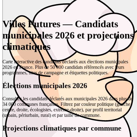
Villes Futures — Candidats
municipales 2026 et projections
climatiques
Carte interactive des candidats déclarés aux élections municipales
2026 en France. Plus de 50 000 candidats référencés avec leurs
programmes, sites de campagne et étiquettes politiques.
Élections municipales 2026
Consultez les candidats déclarés aux municipales 2026 dans plus de
34 000 communes françaises. Filtrez par couleur politique (gauche,
centre, droite, écologistes, extrême-droite), par profil territorial
(urbain, périurbain, rural) et par taille de commune.
Projections climatiques par commune