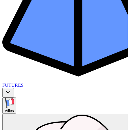
FUTURES
Villes