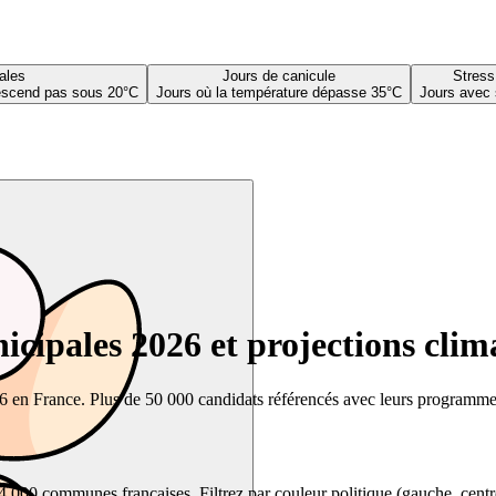
ales
Jours de canicule
Stress
descend pas sous 20°C
Jours où la température dépasse 35°C
Jours avec 
cipales 2026 et projections clim
26 en France. Plus de 50 000 candidats référencés avec leurs programmes,
00 communes françaises. Filtrez par couleur politique (gauche, centre, dr