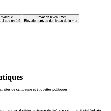
 hydrique
Élévation niveau mer
sol sec en été
Élévation prévue du niveau de la mer
atiques
 sites de campagne et étiquettes politiques.
oite, écologistes, extrême-droite), par profil territorial (urbain,