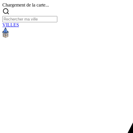
Chargement de la carte...
VILLES