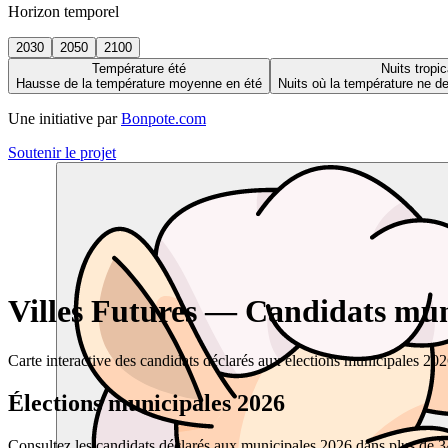
Horizon temporel
2030
2050
2100
Température été
Nuits tropic
Hausse de la température moyenne en été
Nuits où la température ne 
Une initiative par
Bonpote.com
Soutenir le projet
Villes Futures — Candidats muni
Carte interactive des candidats déclarés aux élections municipales 20
Élections municipales 2026
Consultez les candidats déclarés aux municipales 2026 dans plus de 34 0