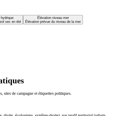
 hydrique
Élévation niveau mer
sol sec en été
Élévation prévue du niveau de la mer
atiques
 sites de campagne et étiquettes politiques.
oite, écologistes, extrême-droite), par profil territorial (urbain,