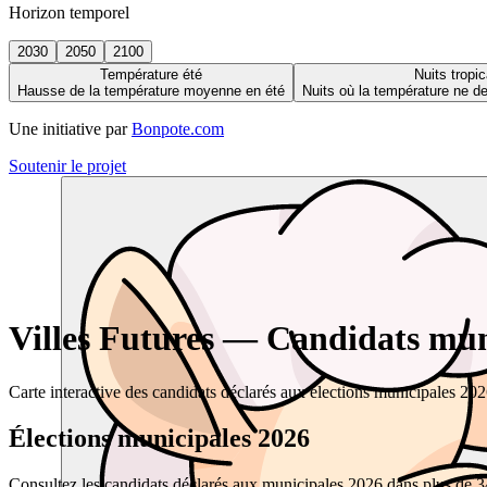
Horizon temporel
2030
2050
2100
Température été
Nuits tropic
Hausse de la température moyenne en été
Nuits où la température ne 
Une initiative par
Bonpote.com
Soutenir le projet
Villes Futures — Candidats muni
Carte interactive des candidats déclarés aux élections municipales 20
Élections municipales 2026
Consultez les candidats déclarés aux municipales 2026 dans plus de 34 0