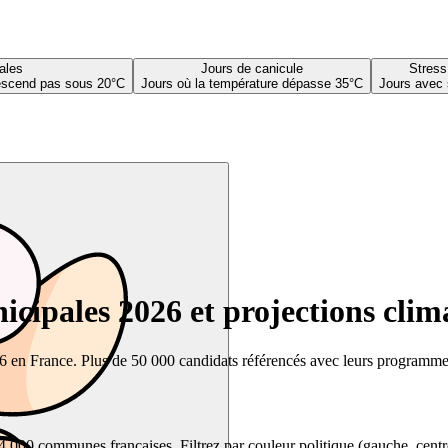
ales
Jours de canicule
Stress
descend pas sous 20°C
Jours où la température dépasse 35°C
Jours avec 
cipales 2026 et projections clim
26 en France. Plus de 50 000 candidats référencés avec leurs programmes,
00 communes françaises. Filtrez par couleur politique (gauche, centre, dr