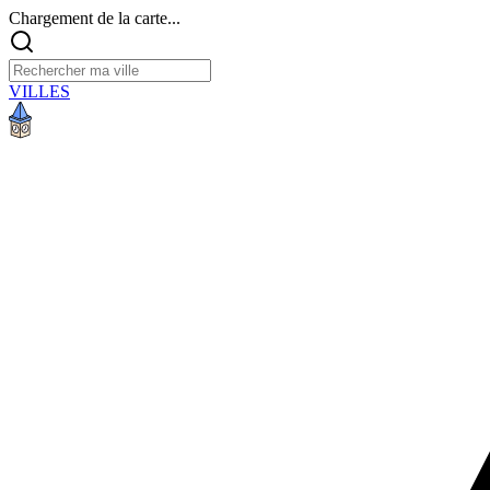
Chargement de la carte...
VILLES