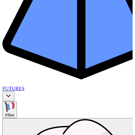
FUTURES
Villes