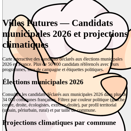
Villes Futures — Candidats
municipales 2026 et projections
climatiques
Carte interactive des candidats déclarés aux élections municipales
2026 en France. Plus de 50 000 candidats référencés avec leurs
programmes, sites de campagne et étiquettes politiques.
Élections municipales 2026
Consultez les candidats déclarés aux municipales 2026 dans plus de
34 000 communes françaises. Filtrez par couleur politique (gauche,
centre, droite, écologistes, extrême-droite), par profil territorial
(urbain, périurbain, rural) et par taille de commune.
Projections climatiques par commune