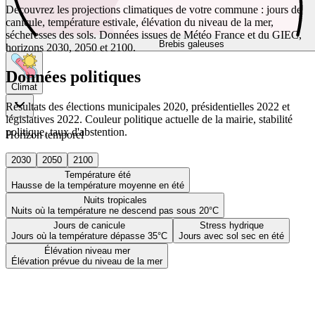
Découvrez les projections climatiques de votre commune : jours de
canicule, température estivale, élévation du niveau de la mer,
sécheresses des sols. Données issues de Météo France et du GIEC,
Brebis galeuses
horizons 2030, 2050 et 2100.
Données politiques
Climat
Résultats des élections municipales 2020, présidentielles 2022 et
législatives 2022. Couleur politique actuelle de la mairie, stabilité
politique, taux d'abstention.
Horizon temporel
2030
2050
2100
Température été
Hausse de la température moyenne en été
Nuits tropicales
Nuits où la température ne descend pas sous 20°C
Jours de canicule
Stress hydrique
Jours où la température dépasse 35°C
Jours avec sol sec en été
Élévation niveau mer
Élévation prévue du niveau de la mer