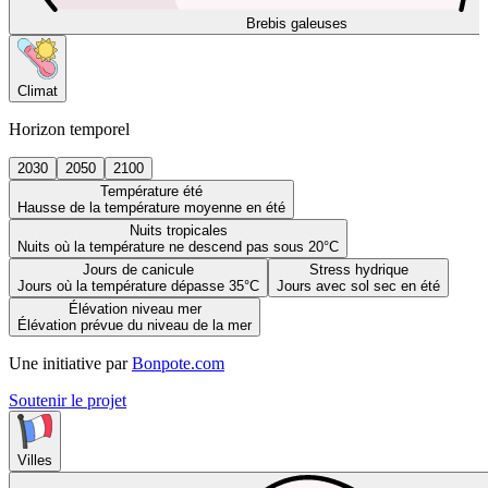
Brebis galeuses
Climat
Horizon temporel
2030
2050
2100
Température été
Hausse de la température moyenne en été
Nuits tropicales
Nuits où la température ne descend pas sous 20°C
Jours de canicule
Stress hydrique
Jours où la température dépasse 35°C
Jours avec sol sec en été
Élévation niveau mer
Élévation prévue du niveau de la mer
Une initiative par
Bonpote.com
Soutenir le projet
Villes