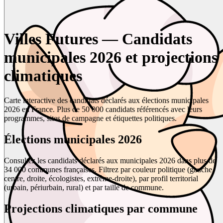
Villes Futures — Candidats
municipales 2026 et projections
climatiques
Carte interactive des candidats déclarés aux élections municipales
2026 en France. Plus de 50 000 candidats référencés avec leurs
programmes, sites de campagne et étiquettes politiques.
Élections municipales 2026
Consultez les candidats déclarés aux municipales 2026 dans plus de
34 000 communes françaises. Filtrez par couleur politique (gauche,
centre, droite, écologistes, extrême-droite), par profil territorial
(urbain, périurbain, rural) et par taille de commune.
Projections climatiques par commune