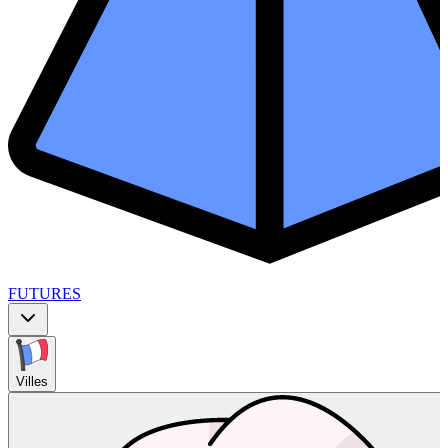
FUTURES
Villes