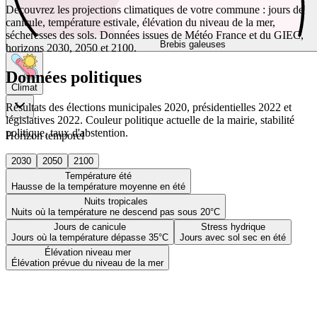
Découvrez les projections climatiques de votre commune : jours de
canicule, température estivale, élévation du niveau de la mer,
sécheresses des sols. Données issues de Météo France et du GIEC,
Brebis galeuses
horizons 2030, 2050 et 2100.
Données politiques
Climat
Résultats des élections municipales 2020, présidentielles 2022 et
législatives 2022. Couleur politique actuelle de la mairie, stabilité
politique, taux d'abstention.
Horizon temporel
2030
2050
2100
Température été
Hausse de la température moyenne en été
Nuits tropicales
Nuits où la température ne descend pas sous 20°C
Jours de canicule
Stress hydrique
Jours où la température dépasse 35°C
Jours avec sol sec en été
Élévation niveau mer
Élévation prévue du niveau de la mer