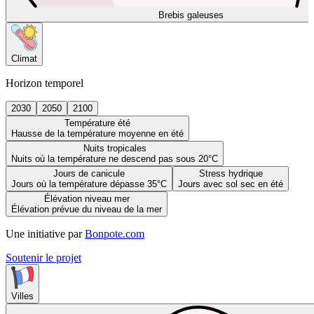
Brebis galeuses
Climat
Horizon temporel
2030
2050
2100
Température été
Hausse de la température moyenne en été
Nuits tropicales
Nuits où la température ne descend pas sous 20°C
Jours de canicule
Stress hydrique
Jours où la température dépasse 35°C
Jours avec sol sec en été
Élévation niveau mer
Élévation prévue du niveau de la mer
Une initiative par
Bonpote.com
Soutenir le projet
Villes