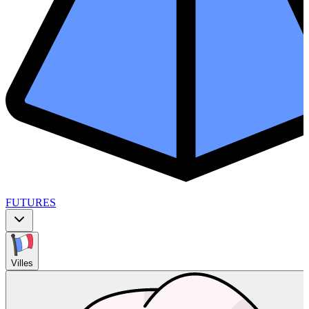
FUTURES
Villes