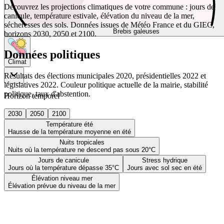
Découvrez les projections climatiques de votre commune : jours de
canicule, température estivale, élévation du niveau de la mer,
sécheresses des sols. Données issues de Météo France et du GIEC,
Brebis galeuses
horizons 2030, 2050 et 2100.
Données politiques
Climat
Résultats des élections municipales 2020, présidentielles 2022 et
législatives 2022. Couleur politique actuelle de la mairie, stabilité
politique, taux d'abstention.
Horizon temporel
2030
2050
2100
Température été
Hausse de la température moyenne en été
Nuits tropicales
Nuits où la température ne descend pas sous 20°C
Jours de canicule
Stress hydrique
Jours où la température dépasse 35°C
Jours avec sol sec en été
Élévation niveau mer
Élévation prévue du niveau de la mer