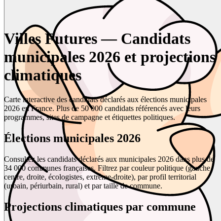
Villes Futures — Candidats
municipales 2026 et projections
climatiques
Carte interactive des candidats déclarés aux élections municipales
2026 en France. Plus de 50 000 candidats référencés avec leurs
programmes, sites de campagne et étiquettes politiques.
Élections municipales 2026
Consultez les candidats déclarés aux municipales 2026 dans plus de
34 000 communes françaises. Filtrez par couleur politique (gauche,
centre, droite, écologistes, extrême-droite), par profil territorial
(urbain, périurbain, rural) et par taille de commune.
Projections climatiques par commune