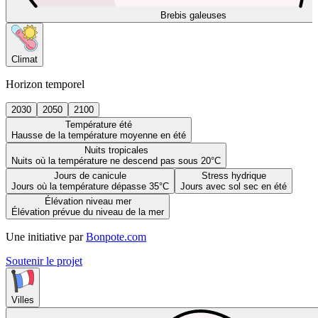
Brebis galeuses
Climat
Horizon temporel
2030
2050
2100
Température été
Hausse de la température moyenne en été
Nuits tropicales
Nuits où la température ne descend pas sous 20°C
Jours de canicule
Stress hydrique
Jours où la température dépasse 35°C
Jours avec sol sec en été
Élévation niveau mer
Élévation prévue du niveau de la mer
Une initiative par
Bonpote.com
Soutenir le projet
Villes