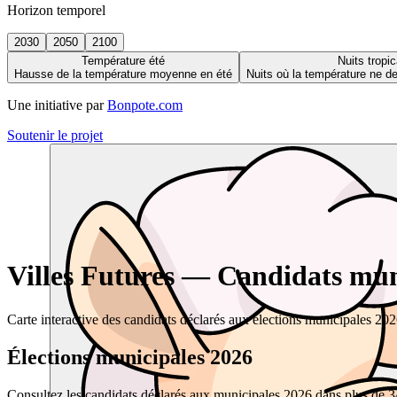
Horizon temporel
2030
2050
2100
Température été
Nuits tropic
Hausse de la température moyenne en été
Nuits où la température ne 
Une initiative par
Bonpote.com
Soutenir le projet
Villes Futures — Candidats muni
Carte interactive des candidats déclarés aux élections municipales 20
Élections municipales 2026
Consultez les candidats déclarés aux municipales 2026 dans plus de 34 0