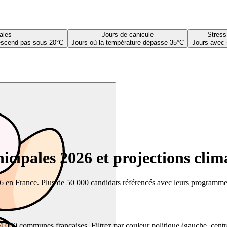
ales
Jours de canicule
Stress
descend pas sous 20°C
Jours où la température dépasse 35°C
Jours avec 
cipales 2026 et projections clim
26 en France. Plus de 50 000 candidats référencés avec leurs programmes,
00 communes françaises. Filtrez par couleur politique (gauche, centre, dr