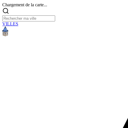
Chargement de la carte...
VILLES