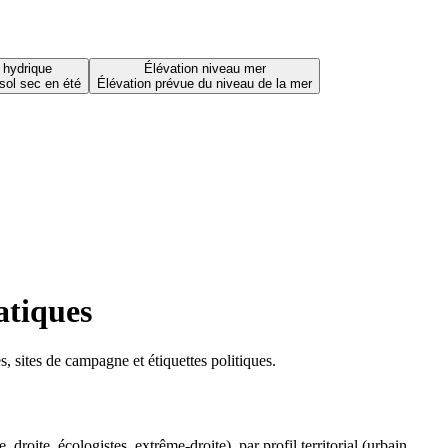
 hydrique
Élévation niveau mer
sol sec en été
Élévation prévue du niveau de la mer
atiques
 sites de campagne et étiquettes politiques.
oite, écologistes, extrême-droite), par profil territorial (urbain,