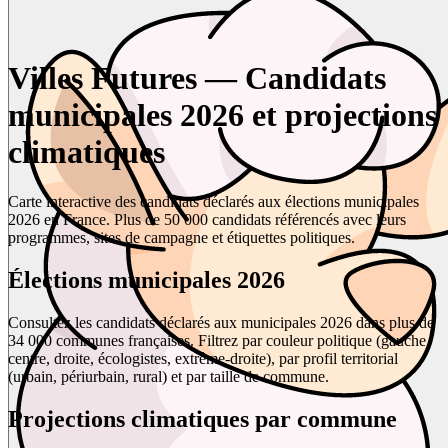
Villes Futures — Candidats
municipales 2026 et projections
climatiques
Carte interactive des candidats déclarés aux élections municipales
2026 en France. Plus de 50 000 candidats référencés avec leurs
programmes, sites de campagne et étiquettes politiques.
Élections municipales 2026
Consultez les candidats déclarés aux municipales 2026 dans plus de
34 000 communes françaises. Filtrez par couleur politique (gauche,
centre, droite, écologistes, extrême-droite), par profil territorial
(urbain, périurbain, rural) et par taille de commune.
Projections climatiques par commune