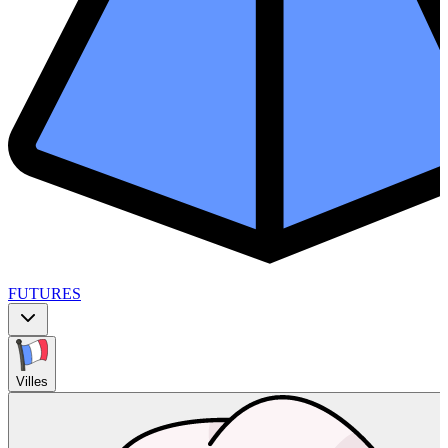
FUTURES
Villes