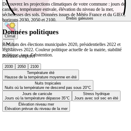
Découvrez les projections climatiques de votre commune : jours de
canicule, température estivale, élévation du niveau de la mer,
sécheresses des sols. Données issues de Météo France et du GIEC,
Brebis galeuses
horizons 2030, 2050 et 2100.
Données politiques
Climat
Résultats des élections municipales 2020, présidentielles 2022 et
législatives 2022. Couleur politique actuelle de la mairie, stabilité
politique, taux d'abstention.
Horizon temporel
2030
2050
2100
Température été
Hausse de la température moyenne en été
Nuits tropicales
Nuits où la température ne descend pas sous 20°C
Jours de canicule
Stress hydrique
Jours où la température dépasse 35°C
Jours avec sol sec en été
Élévation niveau mer
Élévation prévue du niveau de la mer