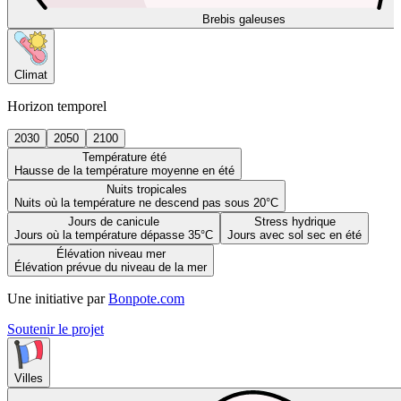
Brebis galeuses
Climat
Horizon temporel
2030
2050
2100
Température été
Hausse de la température moyenne en été
Nuits tropicales
Nuits où la température ne descend pas sous 20°C
Jours de canicule
Stress hydrique
Jours où la température dépasse 35°C
Jours avec sol sec en été
Élévation niveau mer
Élévation prévue du niveau de la mer
Une initiative par
Bonpote.com
Soutenir le projet
Villes