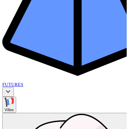
FUTURES
Villes