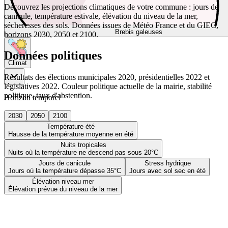
Découvrez les projections climatiques de votre commune : jours de
canicule, température estivale, élévation du niveau de la mer,
sécheresses des sols. Données issues de Météo France et du GIEC,
Brebis galeuses
horizons 2030, 2050 et 2100.
Données politiques
Climat
Résultats des élections municipales 2020, présidentielles 2022 et
législatives 2022. Couleur politique actuelle de la mairie, stabilité
politique, taux d'abstention.
Horizon temporel
2030
2050
2100
Température été
Hausse de la température moyenne en été
Nuits tropicales
Nuits où la température ne descend pas sous 20°C
Jours de canicule
Stress hydrique
Jours où la température dépasse 35°C
Jours avec sol sec en été
Élévation niveau mer
Élévation prévue du niveau de la mer