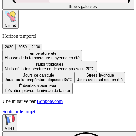
Brebis galeuses
Climat
Horizon temporel
2030
2050
2100
Température été
Hausse de la température moyenne en été
Nuits tropicales
Nuits où la température ne descend pas sous 20°C
Jours de canicule
Stress hydrique
Jours où la température dépasse 35°C
Jours avec sol sec en été
Élévation niveau mer
Élévation prévue du niveau de la mer
Une initiative par
Bonpote.com
Soutenir le projet
Villes