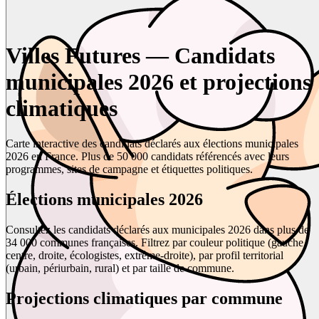
Villes Futures — Candidats
municipales 2026 et projections
climatiques
Carte interactive des candidats déclarés aux élections municipales
2026 en France. Plus de 50 000 candidats référencés avec leurs
programmes, sites de campagne et étiquettes politiques.
Élections municipales 2026
Consultez les candidats déclarés aux municipales 2026 dans plus de
34 000 communes françaises. Filtrez par couleur politique (gauche,
centre, droite, écologistes, extrême-droite), par profil territorial
(urbain, périurbain, rural) et par taille de commune.
Projections climatiques par commune