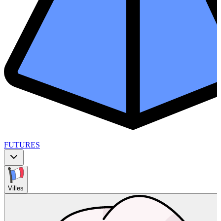
FUTURES
Villes