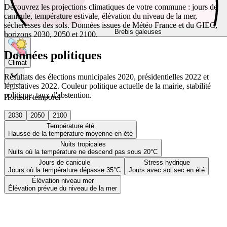
Découvrez les projections climatiques de votre commune : jours de
canicule, température estivale, élévation du niveau de la mer,
sécheresses des sols. Données issues de Météo France et du GIEC,
Brebis galeuses
horizons 2030, 2050 et 2100.
Données politiques
Climat
Résultats des élections municipales 2020, présidentielles 2022 et
législatives 2022. Couleur politique actuelle de la mairie, stabilité
politique, taux d'abstention.
Horizon temporel
2030
2050
2100
Température été
Hausse de la température moyenne en été
Nuits tropicales
Nuits où la température ne descend pas sous 20°C
Jours de canicule
Stress hydrique
Jours où la température dépasse 35°C
Jours avec sol sec en été
Élévation niveau mer
Élévation prévue du niveau de la mer