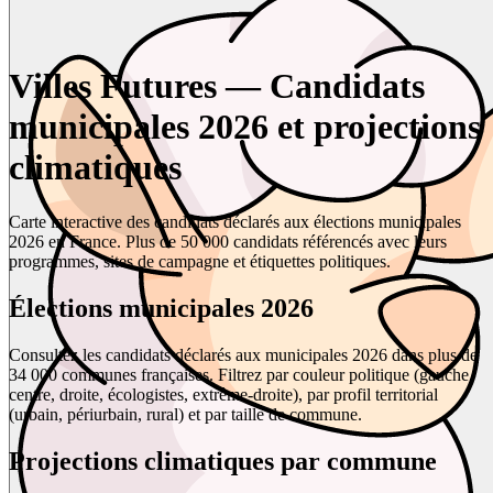
Villes Futures — Candidats
municipales 2026 et projections
climatiques
Carte interactive des candidats déclarés aux élections municipales
2026 en France. Plus de 50 000 candidats référencés avec leurs
programmes, sites de campagne et étiquettes politiques.
Élections municipales 2026
Consultez les candidats déclarés aux municipales 2026 dans plus de
34 000 communes françaises. Filtrez par couleur politique (gauche,
centre, droite, écologistes, extrême-droite), par profil territorial
(urbain, périurbain, rural) et par taille de commune.
Projections climatiques par commune