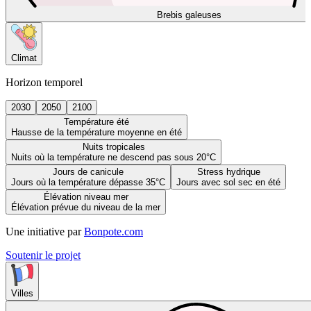
Brebis galeuses
Climat
Horizon temporel
2030
2050
2100
Température été
Hausse de la température moyenne en été
Nuits tropicales
Nuits où la température ne descend pas sous 20°C
Jours de canicule
Stress hydrique
Jours où la température dépasse 35°C
Jours avec sol sec en été
Élévation niveau mer
Élévation prévue du niveau de la mer
Une initiative par
Bonpote.com
Soutenir le projet
Villes