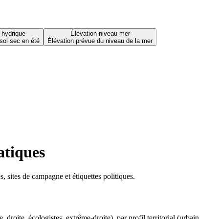
 hydrique
Élévation niveau mer
sol sec en été
Élévation prévue du niveau de la mer
atiques
 sites de campagne et étiquettes politiques.
oite, écologistes, extrême-droite), par profil territorial (urbain,