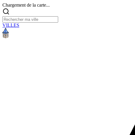
Chargement de la carte...
VILLES