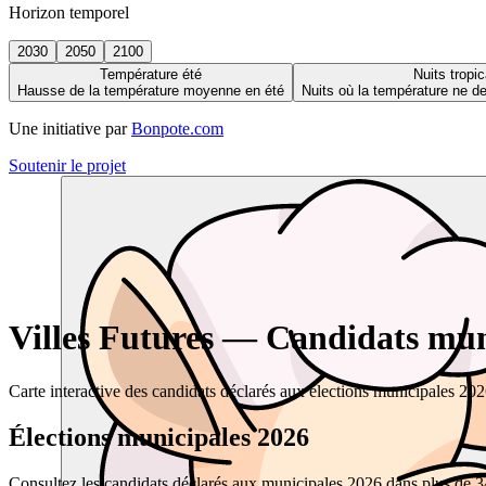
Horizon temporel
2030
2050
2100
Température été
Nuits tropic
Hausse de la température moyenne en été
Nuits où la température ne 
Une initiative par
Bonpote.com
Soutenir le projet
Villes Futures — Candidats muni
Carte interactive des candidats déclarés aux élections municipales 20
Élections municipales 2026
Consultez les candidats déclarés aux municipales 2026 dans plus de 34 0