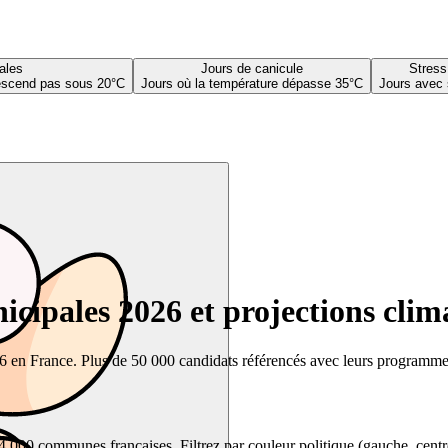
ales
Jours de canicule
Stress
descend pas sous 20°C
Jours où la température dépasse 35°C
Jours avec 
cipales 2026 et projections clim
26 en France. Plus de 50 000 candidats référencés avec leurs programmes,
00 communes françaises. Filtrez par couleur politique (gauche, centre, dr