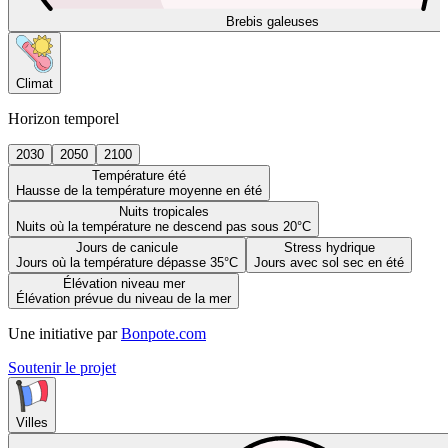
Brebis galeuses
Climat
Horizon temporel
2030
2050
2100
Température été
Hausse de la température moyenne en été
Nuits tropicales
Nuits où la température ne descend pas sous 20°C
Jours de canicule
Stress hydrique
Jours où la température dépasse 35°C
Jours avec sol sec en été
Élévation niveau mer
Élévation prévue du niveau de la mer
Une initiative par
Bonpote.com
Soutenir le projet
Villes