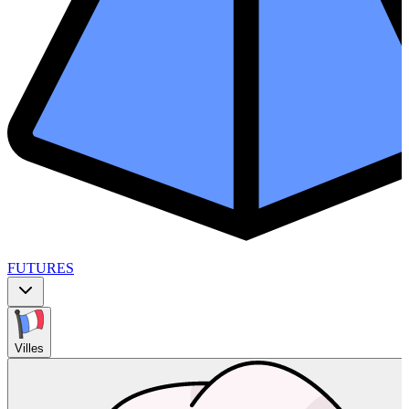
FUTURES
Villes