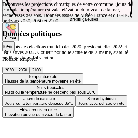
Découvrez les projections climatiques de votre commune : jours de
canicule, température estivale, élévation du niveau de la mer,
sécheresses des sols. Données issues de Météo France et du GIEC,
Brebis galeuses
horizons 2030, 2050 et 2100.
Données politiques
Climat
Résultats des élections municipales 2020, présidentielles 2022 et
législatives 2022. Couleur politique actuelle de la mairie, stabilité
politique, taux d'abstention.
Horizon temporel
2030
2050
2100
Température été
Hausse de la température moyenne en été
Nuits tropicales
Nuits où la température ne descend pas sous 20°C
Jours de canicule
Stress hydrique
Jours où la température dépasse 35°C
Jours avec sol sec en été
Élévation niveau mer
Élévation prévue du niveau de la mer