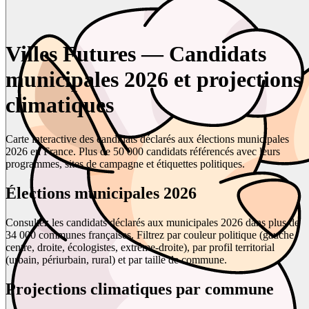
Villes Futures — Candidats
municipales 2026 et projections
climatiques
Carte interactive des candidats déclarés aux élections municipales
2026 en France. Plus de 50 000 candidats référencés avec leurs
programmes, sites de campagne et étiquettes politiques.
Élections municipales 2026
Consultez les candidats déclarés aux municipales 2026 dans plus de
34 000 communes françaises. Filtrez par couleur politique (gauche,
centre, droite, écologistes, extrême-droite), par profil territorial
(urbain, périurbain, rural) et par taille de commune.
Projections climatiques par commune