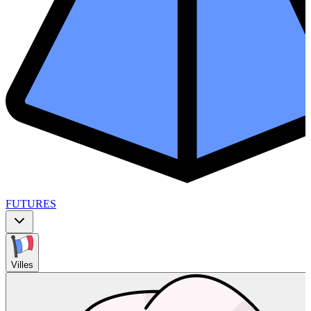
FUTURES
Villes