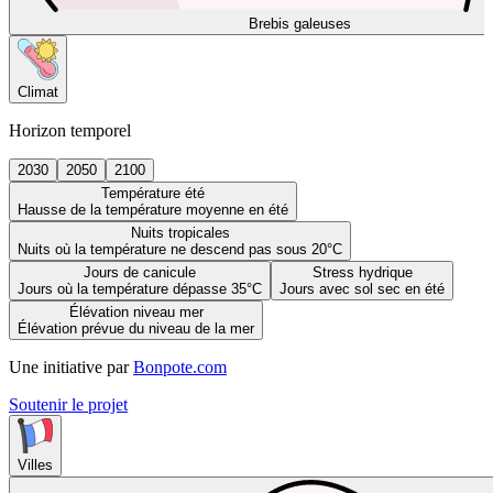
Brebis galeuses
Climat
Horizon temporel
2030
2050
2100
Température été
Hausse de la température moyenne en été
Nuits tropicales
Nuits où la température ne descend pas sous 20°C
Jours de canicule
Stress hydrique
Jours où la température dépasse 35°C
Jours avec sol sec en été
Élévation niveau mer
Élévation prévue du niveau de la mer
Une initiative par
Bonpote.com
Soutenir le projet
Villes