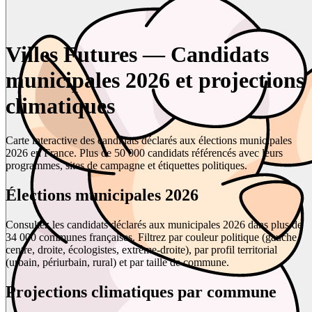
Villes Futures — Candidats
municipales 2026 et projections
climatiques
Carte interactive des candidats déclarés aux élections municipales
2026 en France. Plus de 50 000 candidats référencés avec leurs
programmes, sites de campagne et étiquettes politiques.
Élections municipales 2026
Consultez les candidats déclarés aux municipales 2026 dans plus de
34 000 communes françaises. Filtrez par couleur politique (gauche,
centre, droite, écologistes, extrême-droite), par profil territorial
(urbain, périurbain, rural) et par taille de commune.
Projections climatiques par commune