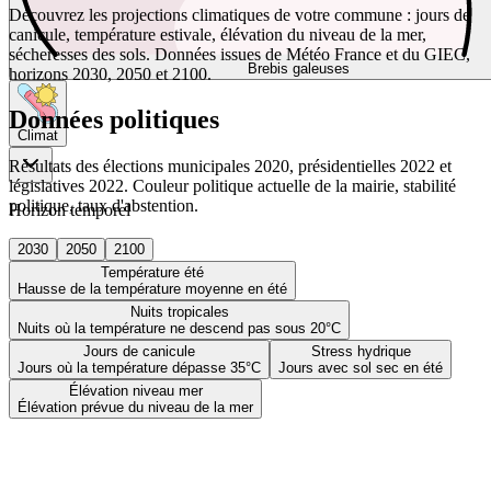
Découvrez les projections climatiques de votre commune : jours de
canicule, température estivale, élévation du niveau de la mer,
sécheresses des sols. Données issues de Météo France et du GIEC,
Brebis galeuses
horizons 2030, 2050 et 2100.
Données politiques
Climat
Résultats des élections municipales 2020, présidentielles 2022 et
législatives 2022. Couleur politique actuelle de la mairie, stabilité
politique, taux d'abstention.
Horizon temporel
2030
2050
2100
Température été
Hausse de la température moyenne en été
Nuits tropicales
Nuits où la température ne descend pas sous 20°C
Jours de canicule
Stress hydrique
Jours où la température dépasse 35°C
Jours avec sol sec en été
Élévation niveau mer
Élévation prévue du niveau de la mer