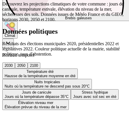
Découvrez les projections climatiques de votre commune : jours de
canicule, température estivale, élévation du niveau de la mer,
sécheresses des sols. Données issues de Météo France et du GIEC,
Brebis galeuses
horizons 2030, 2050 et 2100.
Données politiques
Climat
Résultats des élections municipales 2020, présidentielles 2022 et
législatives 2022. Couleur politique actuelle de la mairie, stabilité
politique, taux d'abstention.
Horizon temporel
2030
2050
2100
Température été
Hausse de la température moyenne en été
Nuits tropicales
Nuits où la température ne descend pas sous 20°C
Jours de canicule
Stress hydrique
Jours où la température dépasse 35°C
Jours avec sol sec en été
Élévation niveau mer
Élévation prévue du niveau de la mer