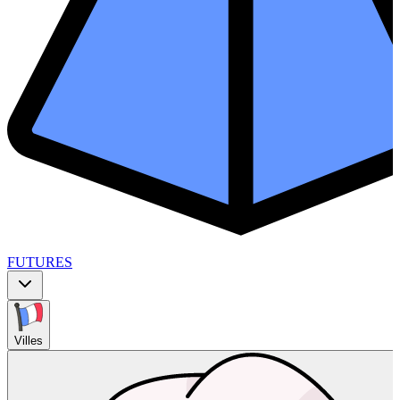
FUTURES
Villes