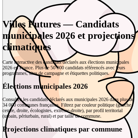
Villes Futures — Candidats
municipales 2026 et projections
climatiques
Carte interactive des candidats déclarés aux élections municipales
2026 en France. Plus de 50 000 candidats référencés avec leurs
programmes, sites de campagne et étiquettes politiques.
Élections municipales 2026
Consultez les candidats déclarés aux municipales 2026 dans plus de
34 000 communes françaises. Filtrez par couleur politique (gauche,
centre, droite, écologistes, extrême-droite), par profil territorial
(urbain, périurbain, rural) et par taille de commune.
Projections climatiques par commune