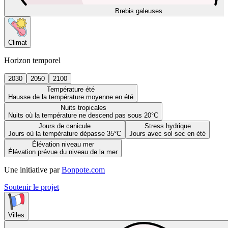
Brebis galeuses
Climat
Horizon temporel
2030
2050
2100
Température été
Hausse de la température moyenne en été
Nuits tropicales
Nuits où la température ne descend pas sous 20°C
Jours de canicule
Stress hydrique
Jours où la température dépasse 35°C
Jours avec sol sec en été
Élévation niveau mer
Élévation prévue du niveau de la mer
Une initiative par
Bonpote.com
Soutenir le projet
Villes