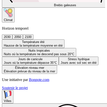
Brebis galeuses
Climat
Horizon temporel
2030
2050
2100
Température été
Hausse de la température moyenne en été
Nuits tropicales
Nuits où la température ne descend pas sous 20°C
Jours de canicule
Stress hydrique
Jours où la température dépasse 35°C
Jours avec sol sec en été
Élévation niveau mer
Élévation prévue du niveau de la mer
Une initiative par
Bonpote.com
Soutenir le projet
Villes