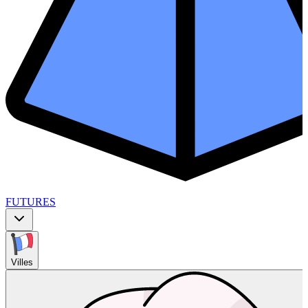
FUTURES
Villes