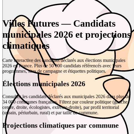
Villes Futures — Candidats
municipales 2026 et projections
climatiques
Carte interactive des candidats déclarés aux élections municipales
2026 en France. Plus de 50 000 candidats référencés avec leurs
programmes, sites de campagne et étiquettes politiques.
Élections municipales 2026
Consultez les candidats déclarés aux municipales 2026 dans plus de
34 000 communes françaises. Filtrez par couleur politique (gauche,
centre, droite, écologistes, extrême-droite), par profil territorial
(urbain, périurbain, rural) et par taille de commune.
Projections climatiques par commune