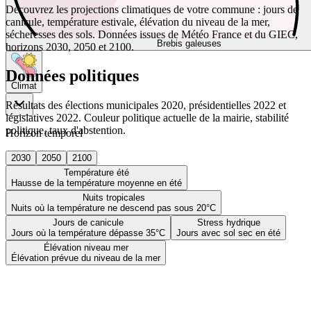
Découvrez les projections climatiques de votre commune : jours de
canicule, température estivale, élévation du niveau de la mer,
sécheresses des sols. Données issues de Météo France et du GIEC,
Brebis galeuses
horizons 2030, 2050 et 2100.
Données politiques
Climat
Résultats des élections municipales 2020, présidentielles 2022 et
législatives 2022. Couleur politique actuelle de la mairie, stabilité
politique, taux d'abstention.
Horizon temporel
2030
2050
2100
Température été
Hausse de la température moyenne en été
Nuits tropicales
Nuits où la température ne descend pas sous 20°C
Jours de canicule
Stress hydrique
Jours où la température dépasse 35°C
Jours avec sol sec en été
Élévation niveau mer
Élévation prévue du niveau de la mer