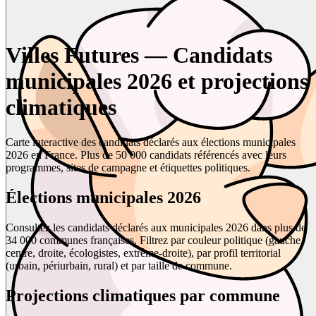
Villes Futures — Candidats
municipales 2026 et projections
climatiques
Carte interactive des candidats déclarés aux élections municipales
2026 en France. Plus de 50 000 candidats référencés avec leurs
programmes, sites de campagne et étiquettes politiques.
Élections municipales 2026
Consultez les candidats déclarés aux municipales 2026 dans plus de
34 000 communes françaises. Filtrez par couleur politique (gauche,
centre, droite, écologistes, extrême-droite), par profil territorial
(urbain, périurbain, rural) et par taille de commune.
Projections climatiques par commune