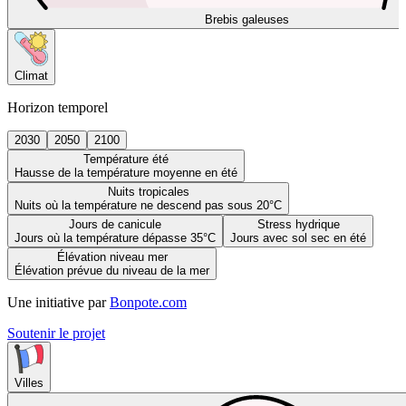
Brebis galeuses
Climat
Horizon temporel
2030
2050
2100
Température été
Hausse de la température moyenne en été
Nuits tropicales
Nuits où la température ne descend pas sous 20°C
Jours de canicule
Stress hydrique
Jours où la température dépasse 35°C
Jours avec sol sec en été
Élévation niveau mer
Élévation prévue du niveau de la mer
Une initiative par
Bonpote.com
Soutenir le projet
Villes