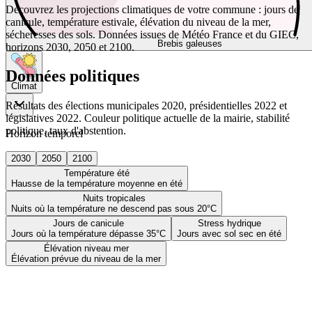
Découvrez les projections climatiques de votre commune : jours de
canicule, température estivale, élévation du niveau de la mer,
sécheresses des sols. Données issues de Météo France et du GIEC,
Brebis galeuses
horizons 2030, 2050 et 2100.
Données politiques
Climat
Résultats des élections municipales 2020, présidentielles 2022 et
législatives 2022. Couleur politique actuelle de la mairie, stabilité
politique, taux d'abstention.
Horizon temporel
2030
2050
2100
Température été
Hausse de la température moyenne en été
Nuits tropicales
Nuits où la température ne descend pas sous 20°C
Jours de canicule
Stress hydrique
Jours où la température dépasse 35°C
Jours avec sol sec en été
Élévation niveau mer
Élévation prévue du niveau de la mer