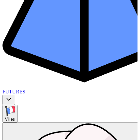
FUTURES
Villes