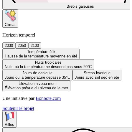
Brebis galeuses
Climat
Horizon temporel
2030
2050
2100
Température été
Hausse de la température moyenne en été
Nuits tropicales
Nuits où la température ne descend pas sous 20°C
Jours de canicule
Stress hydrique
Jours où la température dépasse 35°C
Jours avec sol sec en été
Élévation niveau mer
Élévation prévue du niveau de la mer
Une initiative par
Bonpote.com
Soutenir le projet
Villes