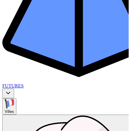
FUTURES
Villes