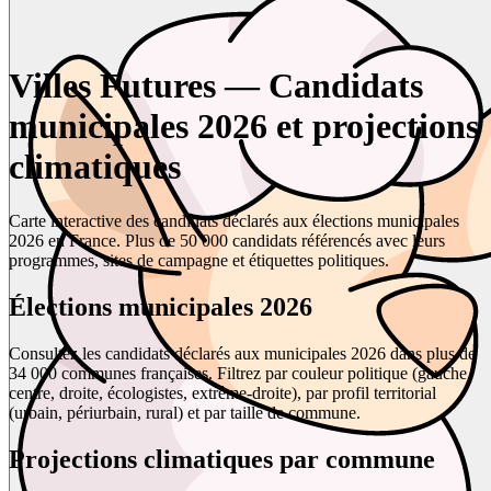
Villes Futures — Candidats
municipales 2026 et projections
climatiques
Carte interactive des candidats déclarés aux élections municipales
2026 en France. Plus de 50 000 candidats référencés avec leurs
programmes, sites de campagne et étiquettes politiques.
Élections municipales 2026
Consultez les candidats déclarés aux municipales 2026 dans plus de
34 000 communes françaises. Filtrez par couleur politique (gauche,
centre, droite, écologistes, extrême-droite), par profil territorial
(urbain, périurbain, rural) et par taille de commune.
Projections climatiques par commune