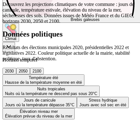
Découvrez les projections climatiques de votre commune : jours de
canicule, température estivale, élévation du niveau de la mer,
sécheresses des sols. Données issues de Météo France et du GIEC,
Brebis galeuses
horizons 2030, 2050 et 2100.
Données politiques
Climat
Résultats des élections municipales 2020, présidentielles 2022 et
législatives 2022. Couleur politique actuelle de la mairie, stabilité
politique, taux d'abstention.
Horizon temporel
2030
2050
2100
Température été
Hausse de la température moyenne en été
Nuits tropicales
Nuits où la température ne descend pas sous 20°C
Jours de canicule
Stress hydrique
Jours où la température dépasse 35°C
Jours avec sol sec en été
Élévation niveau mer
Élévation prévue du niveau de la mer