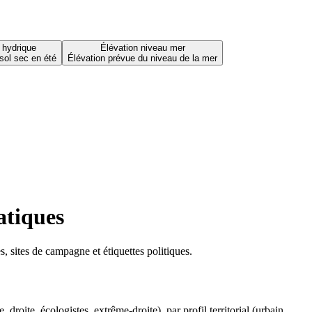
 hydrique
Élévation niveau mer
sol sec en été
Élévation prévue du niveau de la mer
atiques
 sites de campagne et étiquettes politiques.
oite, écologistes, extrême-droite), par profil territorial (urbain,