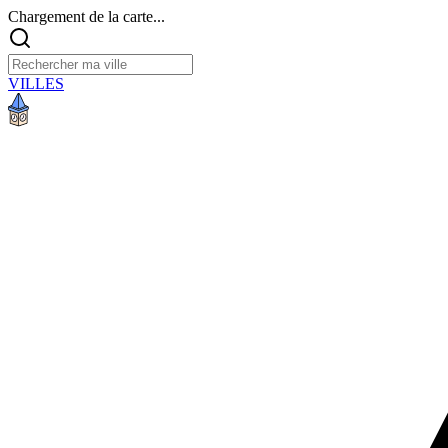
Chargement de la carte...
VILLES