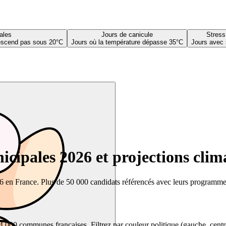
ales
Jours de canicule
Stress
descend pas sous 20°C
Jours où la température dépasse 35°C
Jours avec 
cipales 2026 et projections clim
26 en France. Plus de 50 000 candidats référencés avec leurs programmes,
00 communes françaises. Filtrez par couleur politique (gauche, centre, dr