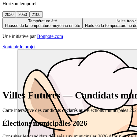
Horizon temporel
2030
2050
2100
Température été
Nuits tropic
Hausse de la température moyenne en été
Nuits où la température ne 
Une initiative par
Bonpote.com
Soutenir le projet
Villes Futures — Candidats muni
Carte interactive des candidats déclarés aux élections municipales 20
Élections municipales 2026
Consultez les candidats déclarés aux municipales 2026 dans plus de 34 0