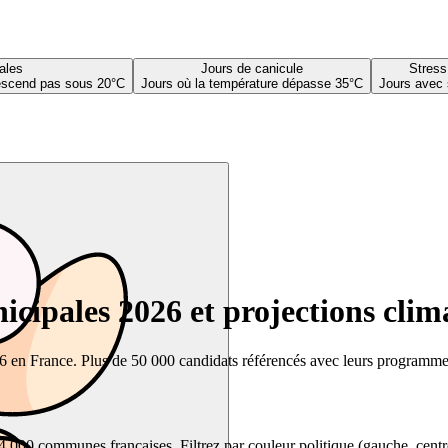
ales
Jours de canicule
Stress
descend pas sous 20°C
Jours où la température dépasse 35°C
Jours avec 
cipales 2026 et projections clim
26 en France. Plus de 50 000 candidats référencés avec leurs programmes,
00 communes françaises. Filtrez par couleur politique (gauche, centre, dr