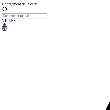
Chargement de la carte...
VILLES