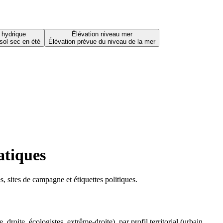
 hydrique
Élévation niveau mer
sol sec en été
Élévation prévue du niveau de la mer
atiques
 sites de campagne et étiquettes politiques.
oite, écologistes, extrême-droite), par profil territorial (urbain,