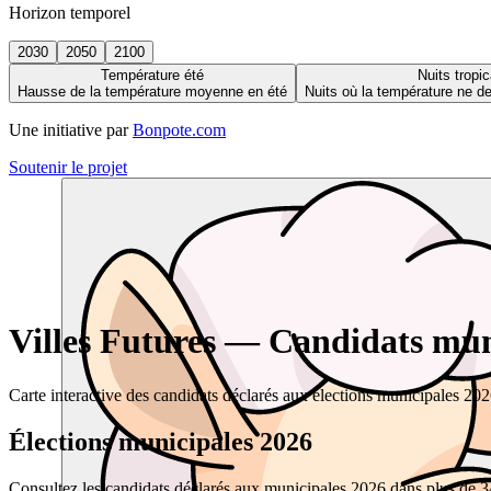
Horizon temporel
2030
2050
2100
Température été
Nuits tropic
Hausse de la température moyenne en été
Nuits où la température ne 
Une initiative par
Bonpote.com
Soutenir le projet
Villes Futures — Candidats muni
Carte interactive des candidats déclarés aux élections municipales 20
Élections municipales 2026
Consultez les candidats déclarés aux municipales 2026 dans plus de 34 0