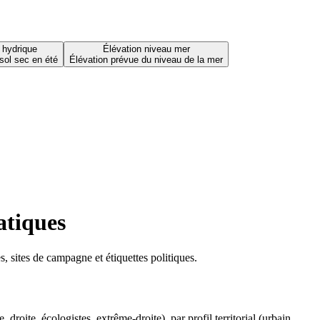
 hydrique
Élévation niveau mer
sol sec en été
Élévation prévue du niveau de la mer
atiques
 sites de campagne et étiquettes politiques.
oite, écologistes, extrême-droite), par profil territorial (urbain,