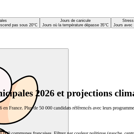
ales
Jours de canicule
Stress
descend pas sous 20°C
Jours où la température dépasse 35°C
Jours avec 
cipales 2026 et projections clim
26 en France. Plus de 50 000 candidats référencés avec leurs programmes,
00 communes françaises. Filtrez par couleur politique (gauche, centre, dr