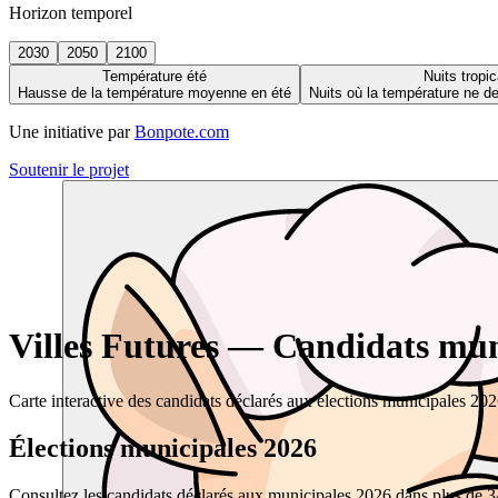
Horizon temporel
2030
2050
2100
Température été
Nuits tropic
Hausse de la température moyenne en été
Nuits où la température ne 
Une initiative par
Bonpote.com
Soutenir le projet
Villes Futures — Candidats muni
Carte interactive des candidats déclarés aux élections municipales 20
Élections municipales 2026
Consultez les candidats déclarés aux municipales 2026 dans plus de 34 0