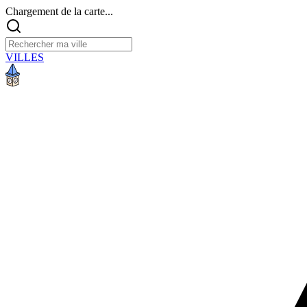
Chargement de la carte...
VILLES