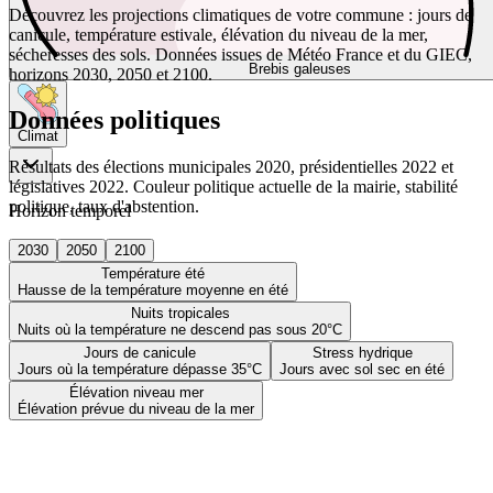
Découvrez les projections climatiques de votre commune : jours de
canicule, température estivale, élévation du niveau de la mer,
sécheresses des sols. Données issues de Météo France et du GIEC,
Brebis galeuses
horizons 2030, 2050 et 2100.
Données politiques
Climat
Résultats des élections municipales 2020, présidentielles 2022 et
législatives 2022. Couleur politique actuelle de la mairie, stabilité
politique, taux d'abstention.
Horizon temporel
2030
2050
2100
Température été
Hausse de la température moyenne en été
Nuits tropicales
Nuits où la température ne descend pas sous 20°C
Jours de canicule
Stress hydrique
Jours où la température dépasse 35°C
Jours avec sol sec en été
Élévation niveau mer
Élévation prévue du niveau de la mer