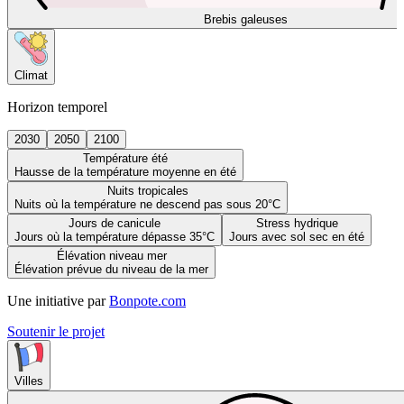
Brebis galeuses
Climat
Horizon temporel
2030
2050
2100
Température été
Hausse de la température moyenne en été
Nuits tropicales
Nuits où la température ne descend pas sous 20°C
Jours de canicule
Stress hydrique
Jours où la température dépasse 35°C
Jours avec sol sec en été
Élévation niveau mer
Élévation prévue du niveau de la mer
Une initiative par
Bonpote.com
Soutenir le projet
Villes