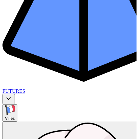
FUTURES
Villes