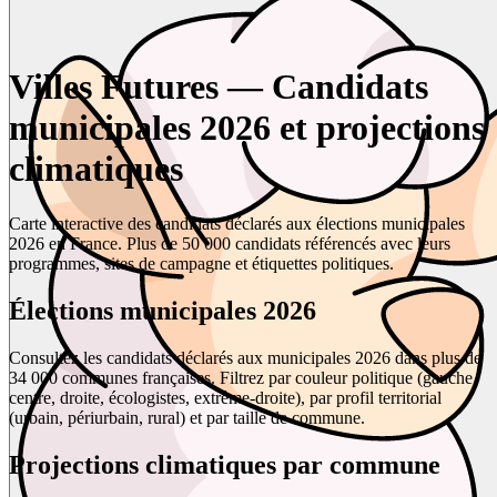
Villes Futures — Candidats
municipales 2026 et projections
climatiques
Carte interactive des candidats déclarés aux élections municipales
2026 en France. Plus de 50 000 candidats référencés avec leurs
programmes, sites de campagne et étiquettes politiques.
Élections municipales 2026
Consultez les candidats déclarés aux municipales 2026 dans plus de
34 000 communes françaises. Filtrez par couleur politique (gauche,
centre, droite, écologistes, extrême-droite), par profil territorial
(urbain, périurbain, rural) et par taille de commune.
Projections climatiques par commune