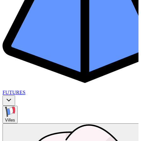
FUTURES
Villes