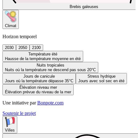
Brebis galeuses
Climat
Horizon temporel
2030
2050
2100
Température été
Hausse de la température moyenne en été
Nuits tropicales
Nuits où la température ne descend pas sous 20°C
Jours de canicule
Stress hydrique
Jours où la température dépasse 35°C
Jours avec sol sec en été
Élévation niveau mer
Élévation prévue du niveau de la mer
Une initiative par
Bonpote.com
Soutenir le projet
Villes