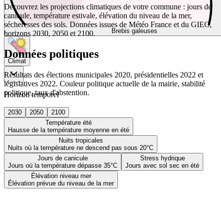
Découvrez les projections climatiques de votre commune : jours de
canicule, température estivale, élévation du niveau de la mer,
sécheresses des sols. Données issues de Météo France et du GIEC,
Brebis galeuses
horizons 2030, 2050 et 2100.
Données politiques
Climat
Résultats des élections municipales 2020, présidentielles 2022 et
législatives 2022. Couleur politique actuelle de la mairie, stabilité
politique, taux d'abstention.
Horizon temporel
2030
2050
2100
Température été
Hausse de la température moyenne en été
Nuits tropicales
Nuits où la température ne descend pas sous 20°C
Jours de canicule
Stress hydrique
Jours où la température dépasse 35°C
Jours avec sol sec en été
Élévation niveau mer
Élévation prévue du niveau de la mer