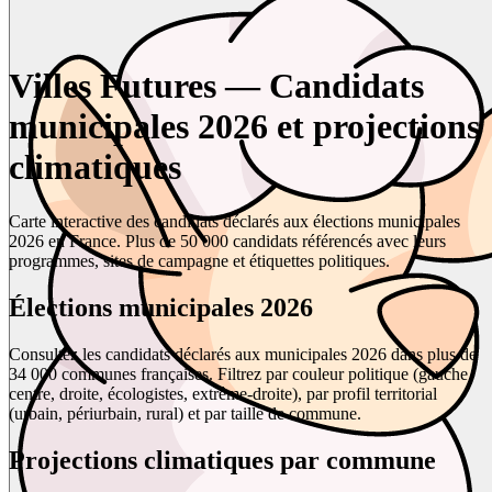
Villes Futures — Candidats
municipales 2026 et projections
climatiques
Carte interactive des candidats déclarés aux élections municipales
2026 en France. Plus de 50 000 candidats référencés avec leurs
programmes, sites de campagne et étiquettes politiques.
Élections municipales 2026
Consultez les candidats déclarés aux municipales 2026 dans plus de
34 000 communes françaises. Filtrez par couleur politique (gauche,
centre, droite, écologistes, extrême-droite), par profil territorial
(urbain, périurbain, rural) et par taille de commune.
Projections climatiques par commune