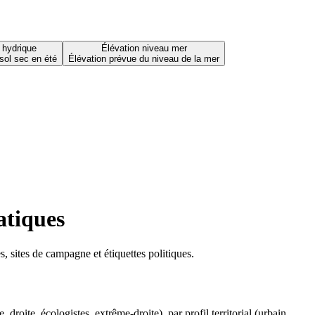
 hydrique
Élévation niveau mer
sol sec en été
Élévation prévue du niveau de la mer
atiques
 sites de campagne et étiquettes politiques.
oite, écologistes, extrême-droite), par profil territorial (urbain,