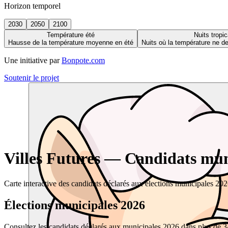
Horizon temporel
2030
2050
2100
Température été
Nuits tropic
Hausse de la température moyenne en été
Nuits où la température ne 
Une initiative par
Bonpote.com
Soutenir le projet
Villes Futures — Candidats muni
Carte interactive des candidats déclarés aux élections municipales 20
Élections municipales 2026
Consultez les candidats déclarés aux municipales 2026 dans plus de 34 0