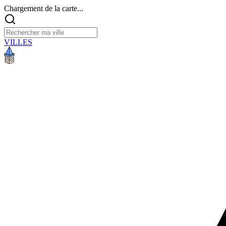
Chargement de la carte...
VILLES