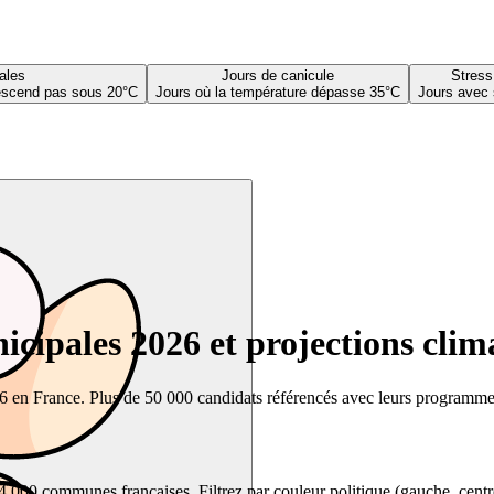
ales
Jours de canicule
Stress
descend pas sous 20°C
Jours où la température dépasse 35°C
Jours avec 
cipales 2026 et projections clim
26 en France. Plus de 50 000 candidats référencés avec leurs programmes,
00 communes françaises. Filtrez par couleur politique (gauche, centre, dr