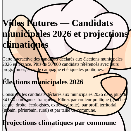
Villes Futures — Candidats
municipales 2026 et projections
climatiques
Carte interactive des candidats déclarés aux élections municipales
2026 en France. Plus de 50 000 candidats référencés avec leurs
programmes, sites de campagne et étiquettes politiques.
Élections municipales 2026
Consultez les candidats déclarés aux municipales 2026 dans plus de
34 000 communes françaises. Filtrez par couleur politique (gauche,
centre, droite, écologistes, extrême-droite), par profil territorial
(urbain, périurbain, rural) et par taille de commune.
Projections climatiques par commune