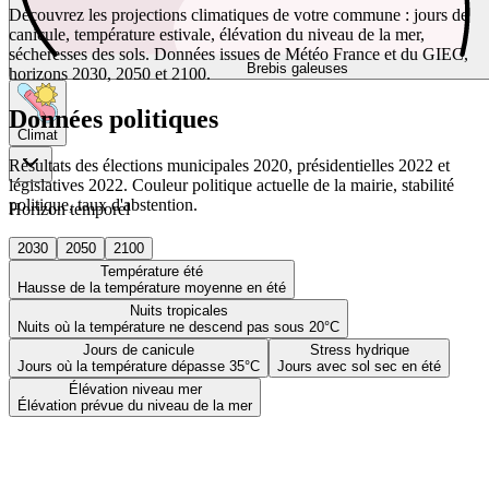
Découvrez les projections climatiques de votre commune : jours de
canicule, température estivale, élévation du niveau de la mer,
sécheresses des sols. Données issues de Météo France et du GIEC,
Brebis galeuses
horizons 2030, 2050 et 2100.
Données politiques
Climat
Résultats des élections municipales 2020, présidentielles 2022 et
législatives 2022. Couleur politique actuelle de la mairie, stabilité
politique, taux d'abstention.
Horizon temporel
2030
2050
2100
Température été
Hausse de la température moyenne en été
Nuits tropicales
Nuits où la température ne descend pas sous 20°C
Jours de canicule
Stress hydrique
Jours où la température dépasse 35°C
Jours avec sol sec en été
Élévation niveau mer
Élévation prévue du niveau de la mer