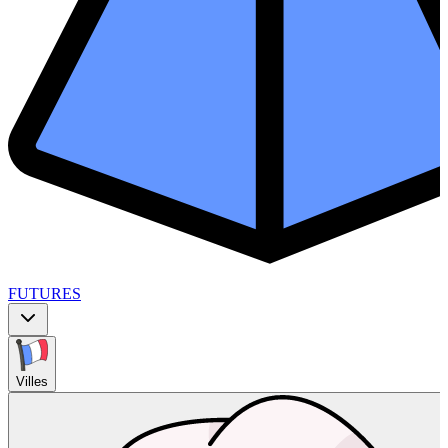
FUTURES
Villes