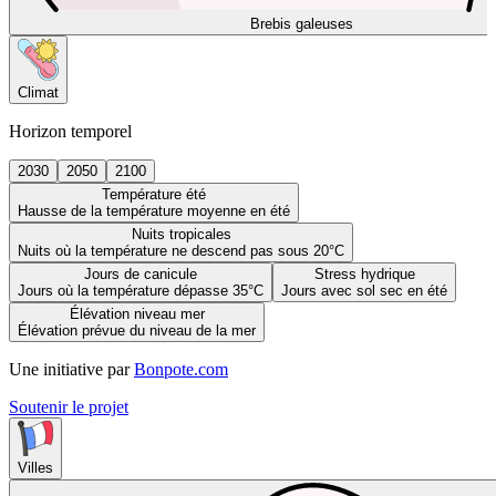
Brebis galeuses
Climat
Horizon temporel
2030
2050
2100
Température été
Hausse de la température moyenne en été
Nuits tropicales
Nuits où la température ne descend pas sous 20°C
Jours de canicule
Stress hydrique
Jours où la température dépasse 35°C
Jours avec sol sec en été
Élévation niveau mer
Élévation prévue du niveau de la mer
Une initiative par
Bonpote.com
Soutenir le projet
Villes