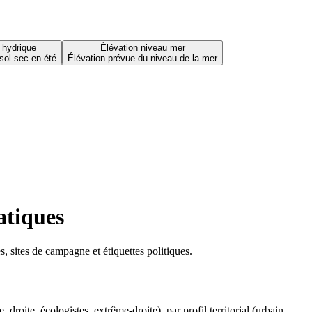
 hydrique
Élévation niveau mer
sol sec en été
Élévation prévue du niveau de la mer
atiques
 sites de campagne et étiquettes politiques.
oite, écologistes, extrême-droite), par profil territorial (urbain,