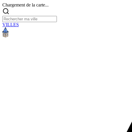
Chargement de la carte...
VILLES