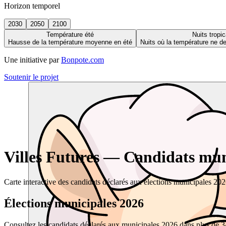
Horizon temporel
2030
2050
2100
Température été
Nuits tropic
Hausse de la température moyenne en été
Nuits où la température ne 
Une initiative par
Bonpote.com
Soutenir le projet
Villes Futures — Candidats muni
Carte interactive des candidats déclarés aux élections municipales 20
Élections municipales 2026
Consultez les candidats déclarés aux municipales 2026 dans plus de 34 0