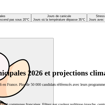
ales
Jours de canicule
Stress
descend pas sous 20°C
Jours où la température dépasse 35°C
Jours avec 
cipales 2026 et projections clim
26 en France. Plus de 50 000 candidats référencés avec leurs programmes,
00 communes françaises. Filtrez par couleur politique (gauche, centre, dr