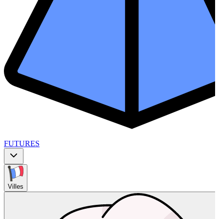
FUTURES
Villes