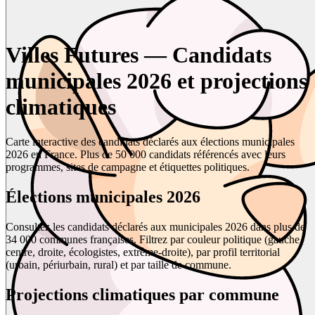
Villes Futures — Candidats
municipales 2026 et projections
climatiques
Carte interactive des candidats déclarés aux élections municipales
2026 en France. Plus de 50 000 candidats référencés avec leurs
programmes, sites de campagne et étiquettes politiques.
Élections municipales 2026
Consultez les candidats déclarés aux municipales 2026 dans plus de
34 000 communes françaises. Filtrez par couleur politique (gauche,
centre, droite, écologistes, extrême-droite), par profil territorial
(urbain, périurbain, rural) et par taille de commune.
Projections climatiques par commune