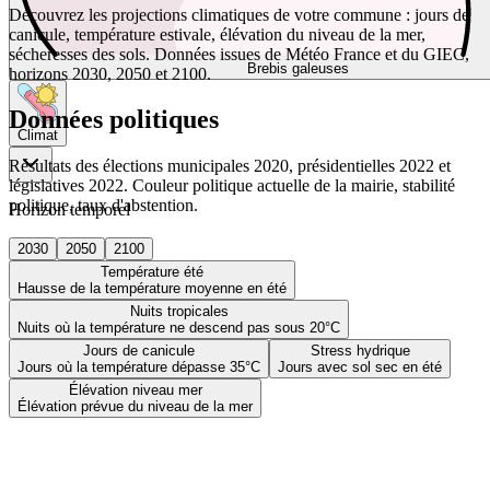
Découvrez les projections climatiques de votre commune : jours de
canicule, température estivale, élévation du niveau de la mer,
sécheresses des sols. Données issues de Météo France et du GIEC,
Brebis galeuses
horizons 2030, 2050 et 2100.
Données politiques
Climat
Résultats des élections municipales 2020, présidentielles 2022 et
législatives 2022. Couleur politique actuelle de la mairie, stabilité
politique, taux d'abstention.
Horizon temporel
2030
2050
2100
Température été
Hausse de la température moyenne en été
Nuits tropicales
Nuits où la température ne descend pas sous 20°C
Jours de canicule
Stress hydrique
Jours où la température dépasse 35°C
Jours avec sol sec en été
Élévation niveau mer
Élévation prévue du niveau de la mer