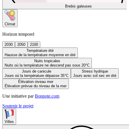
Brebis galeuses
Climat
Horizon temporel
2030
2050
2100
Température été
Hausse de la température moyenne en été
Nuits tropicales
Nuits où la température ne descend pas sous 20°C
Jours de canicule
Stress hydrique
Jours où la température dépasse 35°C
Jours avec sol sec en été
Élévation niveau mer
Élévation prévue du niveau de la mer
Une initiative par
Bonpote.com
Soutenir le projet
Villes