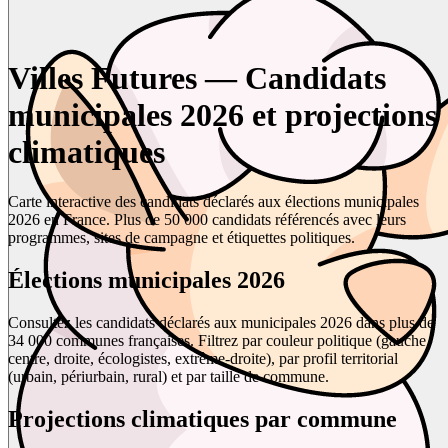
Villes Futures — Candidats
municipales 2026 et projections
climatiques
Carte interactive des candidats déclarés aux élections municipales
2026 en France. Plus de 50 000 candidats référencés avec leurs
programmes, sites de campagne et étiquettes politiques.
Élections municipales 2026
Consultez les candidats déclarés aux municipales 2026 dans plus de
34 000 communes françaises. Filtrez par couleur politique (gauche,
centre, droite, écologistes, extrême-droite), par profil territorial
(urbain, périurbain, rural) et par taille de commune.
Projections climatiques par commune