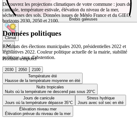
Découvrez les projections climatiques de votre commune : jours de
canicule, température estivale, élévation du niveau de la mer,
sécheresses des sols. Données issues de Météo France et du GIEC,
Brebis galeuses
horizons 2030, 2050 et 2100.
Données politiques
Climat
Résultats des élections municipales 2020, présidentielles 2022 et
législatives 2022. Couleur politique actuelle de la mairie, stabilité
politique, taux d'abstention.
Horizon temporel
2030
2050
2100
Température été
Hausse de la température moyenne en été
Nuits tropicales
Nuits où la température ne descend pas sous 20°C
Jours de canicule
Stress hydrique
Jours où la température dépasse 35°C
Jours avec sol sec en été
Élévation niveau mer
Élévation prévue du niveau de la mer