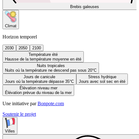
Brebis galeuses
Climat
Horizon temporel
2030
2050
2100
Température été
Hausse de la température moyenne en été
Nuits tropicales
Nuits où la température ne descend pas sous 20°C
Jours de canicule
Stress hydrique
Jours où la température dépasse 35°C
Jours avec sol sec en été
Élévation niveau mer
Élévation prévue du niveau de la mer
Une initiative par
Bonpote.com
Soutenir le projet
Villes