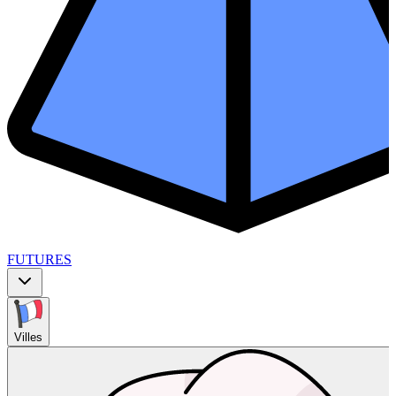
FUTURES
Villes