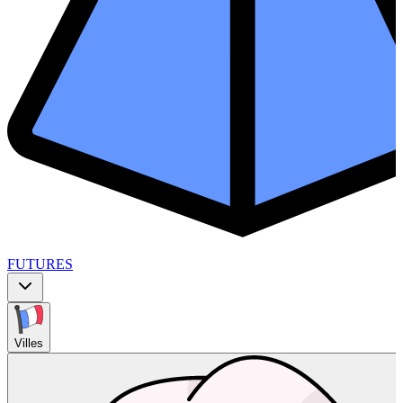
FUTURES
Villes