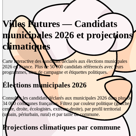
Villes Futures — Candidats
municipales 2026 et projections
climatiques
Carte interactive des candidats déclarés aux élections municipales
2026 en France. Plus de 50 000 candidats référencés avec leurs
programmes, sites de campagne et étiquettes politiques.
Élections municipales 2026
Consultez les candidats déclarés aux municipales 2026 dans plus de
34 000 communes françaises. Filtrez par couleur politique (gauche,
centre, droite, écologistes, extrême-droite), par profil territorial
(urbain, périurbain, rural) et par taille de commune.
Projections climatiques par commune