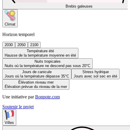
Brebis galeuses
Climat
Horizon temporel
2030
2050
2100
Température été
Hausse de la température moyenne en été
Nuits tropicales
Nuits où la température ne descend pas sous 20°C
Jours de canicule
Stress hydrique
Jours où la température dépasse 35°C
Jours avec sol sec en été
Élévation niveau mer
Élévation prévue du niveau de la mer
Une initiative par
Bonpote.com
Soutenir le projet
Villes