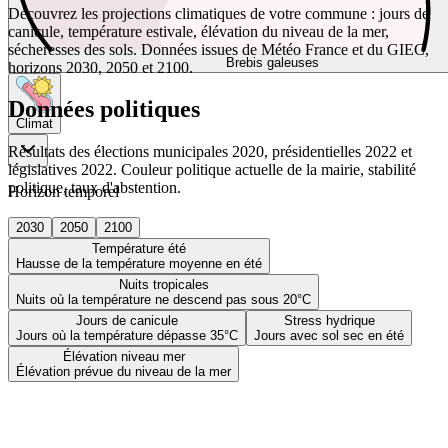
Découvrez les projections climatiques de votre commune : jours de
canicule, température estivale, élévation du niveau de la mer,
sécheresses des sols. Données issues de Météo France et du GIEC,
Brebis galeuses
horizons 2030, 2050 et 2100.
Données politiques
Climat
Résultats des élections municipales 2020, présidentielles 2022 et
législatives 2022. Couleur politique actuelle de la mairie, stabilité
politique, taux d'abstention.
Horizon temporel
2030
2050
2100
Température été
Hausse de la température moyenne en été
Nuits tropicales
Nuits où la température ne descend pas sous 20°C
Jours de canicule
Stress hydrique
Jours où la température dépasse 35°C
Jours avec sol sec en été
Élévation niveau mer
Élévation prévue du niveau de la mer