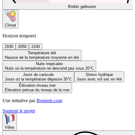
Brebis galeuses
Climat
Horizon temporel
2030
2050
2100
Température été
Hausse de la température moyenne en été
Nuits tropicales
Nuits où la température ne descend pas sous 20°C
Jours de canicule
Stress hydrique
Jours où la température dépasse 35°C
Jours avec sol sec en été
Élévation niveau mer
Élévation prévue du niveau de la mer
Une initiative par
Bonpote.com
Soutenir le projet
Villes