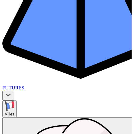
FUTURES
Villes