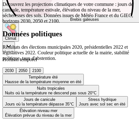
Découvrez les projections climatiques de votre commune : jours de
canicule, température estivale, élévation du niveau de la mer,
sécheresses des sols. Données issues de Météo France et du GIEC,
Brebis galeuses
horizons 2030, 2050 et 2100.
Données politiques
Climat
Résultats des élections municipales 2020, présidentielles 2022 et
législatives 2022. Couleur politique actuelle de la mairie, stabilité
politique, taux d'abstention.
Horizon temporel
2030
2050
2100
Température été
Hausse de la température moyenne en été
Nuits tropicales
Nuits où la température ne descend pas sous 20°C
Jours de canicule
Stress hydrique
Jours où la température dépasse 35°C
Jours avec sol sec en été
Élévation niveau mer
Élévation prévue du niveau de la mer