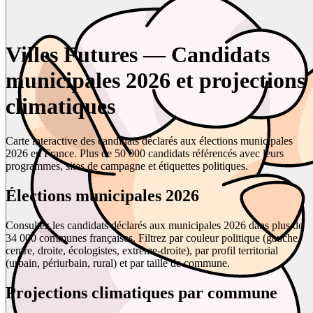
Villes Futures — Candidats
municipales 2026 et projections
climatiques
Carte interactive des candidats déclarés aux élections municipales
2026 en France. Plus de 50 000 candidats référencés avec leurs
programmes, sites de campagne et étiquettes politiques.
Élections municipales 2026
Consultez les candidats déclarés aux municipales 2026 dans plus de
34 000 communes françaises. Filtrez par couleur politique (gauche,
centre, droite, écologistes, extrême-droite), par profil territorial
(urbain, périurbain, rural) et par taille de commune.
Projections climatiques par commune