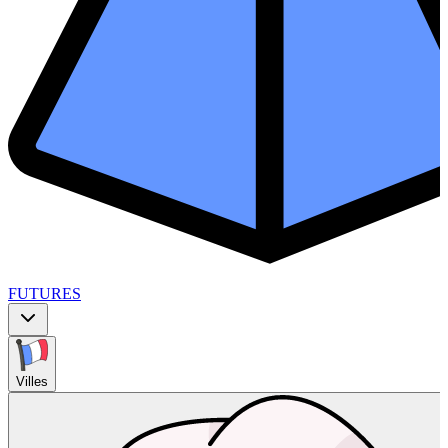
FUTURES
Villes