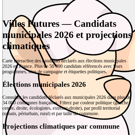
Villes Futures — Candidats
municipales 2026 et projections
climatiques
Carte interactive des candidats déclarés aux élections municipales
2026 en France. Plus de 50 000 candidats référencés avec leurs
programmes, sites de campagne et étiquettes politiques.
Élections municipales 2026
Consultez les candidats déclarés aux municipales 2026 dans plus de
34 000 communes françaises. Filtrez par couleur politique (gauche,
centre, droite, écologistes, extrême-droite), par profil territorial
(urbain, périurbain, rural) et par taille de commune.
Projections climatiques par commune