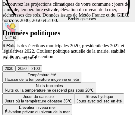
Découvrez les projections climatiques de votre commune : jours de
canicule, température estivale, élévation du niveau de la mer,
sécheresses des sols. Données issues de Météo France et du GIEC,
Brebis galeuses
horizons 2030, 2050 et 2100.
Données politiques
Climat
Résultats des élections municipales 2020, présidentielles 2022 et
législatives 2022. Couleur politique actuelle de la mairie, stabilité
politique, taux d'abstention.
Horizon temporel
2030
2050
2100
Température été
Hausse de la température moyenne en été
Nuits tropicales
Nuits où la température ne descend pas sous 20°C
Jours de canicule
Stress hydrique
Jours où la température dépasse 35°C
Jours avec sol sec en été
Élévation niveau mer
Élévation prévue du niveau de la mer