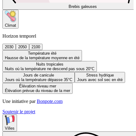
Brebis galeuses
Climat
Horizon temporel
2030
2050
2100
Température été
Hausse de la température moyenne en été
Nuits tropicales
Nuits où la température ne descend pas sous 20°C
Jours de canicule
Stress hydrique
Jours où la température dépasse 35°C
Jours avec sol sec en été
Élévation niveau mer
Élévation prévue du niveau de la mer
Une initiative par
Bonpote.com
Soutenir le projet
Villes