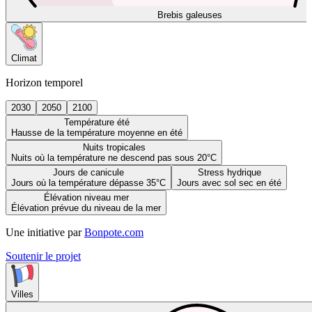
Brebis galeuses
Climat
Horizon temporel
2030
2050
2100
Température été
Hausse de la température moyenne en été
Nuits tropicales
Nuits où la température ne descend pas sous 20°C
Jours de canicule
Stress hydrique
Jours où la température dépasse 35°C
Jours avec sol sec en été
Élévation niveau mer
Élévation prévue du niveau de la mer
Une initiative par
Bonpote.com
Soutenir le projet
Villes