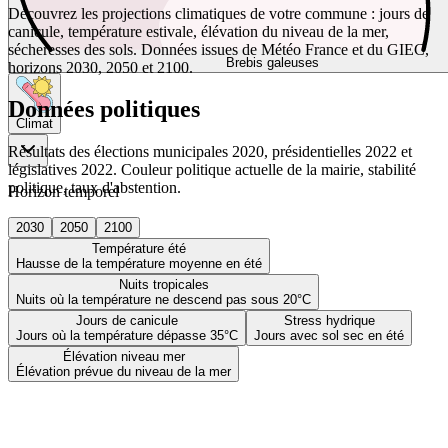
Découvrez les projections climatiques de votre commune : jours de
canicule, température estivale, élévation du niveau de la mer,
sécheresses des sols. Données issues de Météo France et du GIEC,
Brebis galeuses
horizons 2030, 2050 et 2100.
Données politiques
Climat
Résultats des élections municipales 2020, présidentielles 2022 et
législatives 2022. Couleur politique actuelle de la mairie, stabilité
politique, taux d'abstention.
Horizon temporel
2030
2050
2100
Température été
Hausse de la température moyenne en été
Nuits tropicales
Nuits où la température ne descend pas sous 20°C
Jours de canicule
Stress hydrique
Jours où la température dépasse 35°C
Jours avec sol sec en été
Élévation niveau mer
Élévation prévue du niveau de la mer