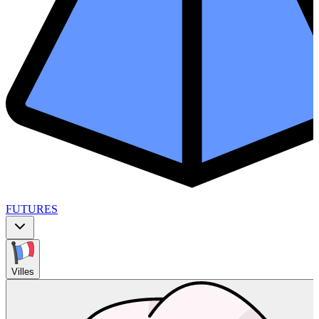
FUTURES
Villes